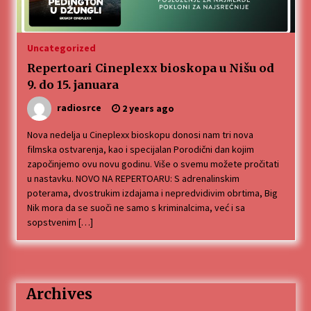
„Караван безбедности саобраћаја
3 months ago
Uncategorized
Repertoari Cineplexx bioskopa u Nišu od
SPORTSKA INFORMACIJA
9. do 15. januara
3 months ago
radiosrce
2 years ago
Nova nedelja u Cineplexx bioskopu donosi nam tri nova
Povratak u kancelarije časopisa Runway u filmu
filmska ostvarenja, kao i specijalan Porodični dan kojim
,,Đavo nosi Pradu 2“
započinjemo ovu novu godinu. Više o svemu možete pročitati
3 months ago
u nastavku. NOVO NA REPERTOARU: S adrenalinskim
poterama, dvostrukim izdajama i nepredvidivim obrtima, Big
CINEPLEXX NIŠ BIOSKOP PROSLAVLJA ROĐENDAN
Nik mora da se suoči ne samo s kriminalcima, već i sa
18. APRILA
sopstvenim […]
4 months ago
ЛИТУРГИЈА
4 months ago
Archives