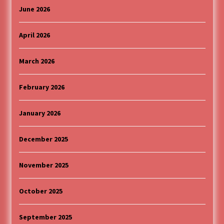
June 2026
MEDALJE ZA TOPLIČANIN NA MEĐUNARODNOJ
SCENI!
4 months ago
April 2026
“ИМА РУПА ДА ПРОПАДНЕШ”
March 2026
4 months ago
February 2026
Karatisti Topličanina osvojili 24 medalje na
Prvenstvu regiona u Jagodini
January 2026
5 months ago
December 2025
ОБАВЕШТЕЊЕ
5 months ago
November 2025
October 2025
Specijalna projekcija filma „Sportsko srce“ uz
gostovanje glumačke ekipe u Cineplexx Niš
bioskopu. Petak, 13, mart od 19.30 časova
September 2025
5 months ago