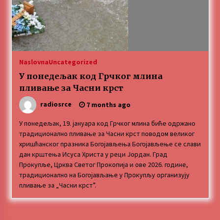
MEDALJE ZA TOPLIČANIN NA MEĐUNARODNOJ
SCENI!
4 months ago
“ИМА РУПА ДА ПРОПАДНЕШ”
Naslovna
Uncategorized
4 months ago
У понедељак код Грчког млина
пливање за Часни крст
Karatisti Topličanina osvojili 24 medalje na
radiosrce
7 months ago
Prvenstvu regiona u Jagodini
5 months ago
У понедељак, 19. јануара код Грчког млина биће одржано
традиционално пливање за Часни крст поводом великог
хришћанског празника Богојављења Богојављење се слави
ОБАВЕШТЕЊЕ
дан крштења Исуса Христа у реци Јордан. Град
5 months ago
Прокупље, Црква Светог Прокопија и ове 2026. године,
традиционално на Богојављање у Прокупљу организују
пливање за „Часни крст”.
Specijalna projekcija filma „Sportsko srce“ uz
gostovanje glumačke ekipe u Cineplexx Niš
bioskopu. Petak, 13, mart od 19.30 časova
5 months ago