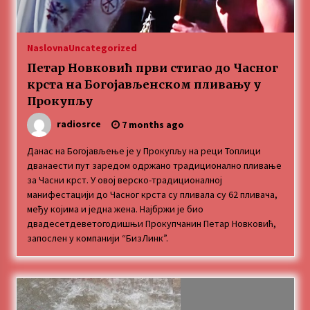
„Караван безбедности саобраћаја
3 months ago
Naslovna
Uncategorized
Петар Новковић први стигао до Часног
SPORTSKA INFORMACIJA
крста на Богојављенском пливању у
3 months ago
Прокупљу
radiosrce
7 months ago
Povratak u kancelarije časopisa Runway u filmu
,,Đavo nosi Pradu 2“
Данас на Богојављење је у Прокупљу на реци Топлици
3 months ago
дванаести пут заредом одржано традиционално пливање
за Часни крст. У овој верско-традиционалној
манифестацији до Часног крста су пливала су 62 пливача,
CINEPLEXX NIŠ BIOSKOP PROSLAVLJA ROĐENDAN
међу којима и једна жена. Најбржи је био
18. APRILA
двадесетдеветогодишњи Прокупчанин Петар Новковић,
4 months ago
запослен у компанији “БизЛинк”.
ЛИТУРГИЈА
4 months ago