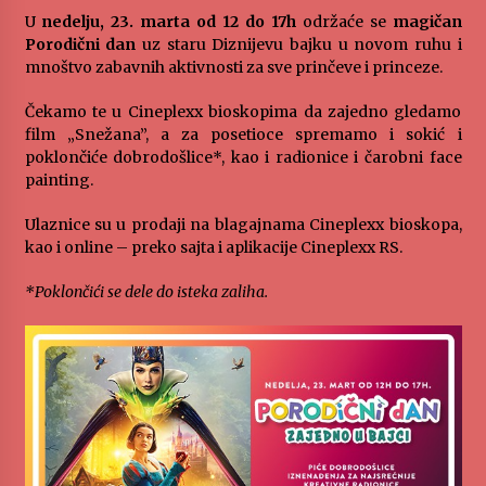
U
nedelju, 23. marta od 12 do 17h
održaće se
magičan
Porodični dan
uz staru Diznijevu bajku u novom ruhu i
mnoštvo zabavnih aktivnosti za sve prinčeve i princeze.
Čekamo te u Cineplexx bioskopima da zajedno gledamo
film „Snežana”, a za posetioce spremamo i sokić i
poklončiće dobrodošlice*, kao i radionice i čarobni face
painting.
Ulaznice su u prodaji na blagajnama Cineplexx bioskopa,
kao i online – preko sajta i aplikacije Cineplexx RS.
*Poklončići se dele do isteka zaliha.