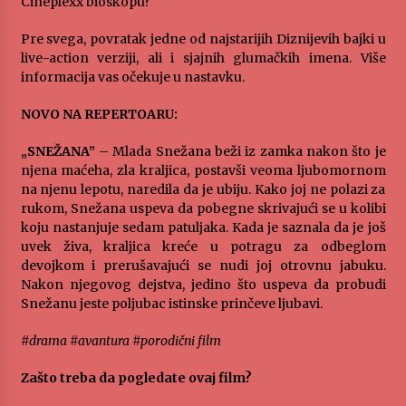
Cineplexx bioskopu?
„Караван безбедности саобраћаја
3 months ago
Pre svega, povratak jedne od najstarijih Diznijevih bajki u
live-action verziji, ali i sjajnih glumačkih imena. Više
informacija vas očekuje u nastavku.
SPORTSKA INFORMACIJA
NOVO NA REPERTOARU:
3 months ago
„SNEŽANA”
– Mlada Snežana beži iz zamka nakon što je
njena maćeha, zla kraljica, postavši veoma ljubomornom
Povratak u kancelarije časopisa Runway u filmu
na njenu lepotu, naredila da je ubiju. Kako joj ne polazi za
,,Đavo nosi Pradu 2“
rukom, Snežana uspeva da pobegne skrivajući se u kolibi
3 months ago
koju nastanjuje sedam patuljaka. Kada je saznala da je još
uvek živa, kraljica kreće u potragu za odbeglom
CINEPLEXX NIŠ BIOSKOP PROSLAVLJA ROĐENDAN
devojkom i prerušavajući se nudi joj otrovnu jabuku.
18. APRILA
Nakon njegovog dejstva, jedino što uspeva da probudi
4 months ago
Snežanu jeste poljubac istinske prinčeve ljubavi.
#drama #avantura #porodični film
ЛИТУРГИЈА
4 months ago
Zašto treba da pogledate ovaj film?