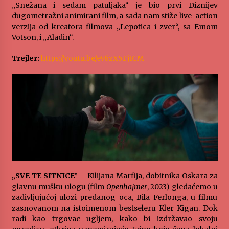
„Snežana i sedam patuljaka“ je bio prvi Diznijev
MEDALJE ZA TOPLIČANIN NA MEĐUNARODNOJ
dugometražni animirani film, a sada nam stiže live-action
SCENI!
verzija od kreatora filmova „Lepotica i zver“, sa Emom
4 months ago
Votson, i „Aladin“.
Trejler:
https://youtu.be/eV6zX5FjtCM
“ИМА РУПА ДА ПРОПАДНЕШ”
5 months ago
Karatisti Topličanina osvojili 24 medalje na
Prvenstvu regiona u Jagodini
5 months ago
ОБАВЕШТЕЊЕ
5 months ago
„SVE TE SITNICE”
– Kilijana Marfija, dobitnika Oskara za
glavnu mušku ulogu (film
Openhajmer
, 2023) gledaćemo u
zadivljujućoj ulozi predanog oca, Bila Ferlonga, u filmu
Specijalna projekcija filma „Sportsko srce“ uz
gostovanje glumačke ekipe u Cineplexx Niš
zasnovanom na istoimenom bestseleru Kler Kigan. Dok
bioskopu. Petak, 13, mart od 19.30 časova
radi kao trgovac ugljem, kako bi izdržavao svoju
5 months ago