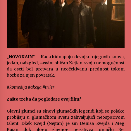
„NOVOKAIN”
– Kada kidnapuju devojku njegovih snova,
jedan, naizgled, sasvim običan Nejtan, svoju nemogućnost
da oseti bol pretvara u neočekivanu prednost tokom
borbe za njen povratak.
#komedija #akcija #triler
Zašto treba da pogledate ovaj film?
Glavni glumci su sinovi glumačkih legendi koji se polako
probijaju u glumačkom svetu zahvaljujući neosporivom
talent. Džek Kvejd (Nejtan) je sin Denisa Kvejda i Meg
Rajan, dok ulogu glavnog negativca tumački Rej