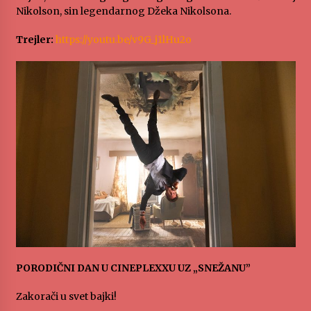
Nikolson, sin legendarnog Džeka Nikolsona.
Trejler:
https://youtu.be/v9G_j1lHu2o
PORODIČNI DAN U CINEPLEXXU UZ „SNEŽANU”
Zakorači u svet bajki!