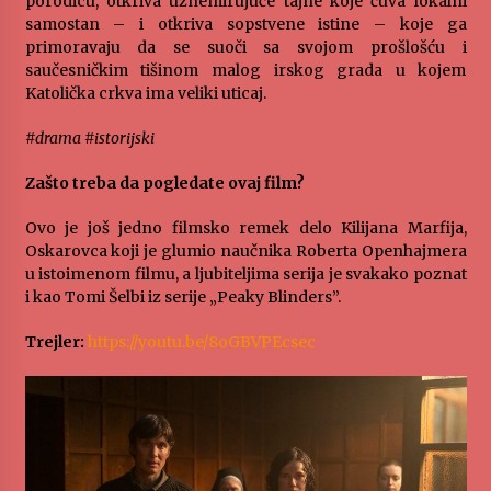
porodicu, otkriva uznemirujuće tajne koje čuva lokalni
samostan – i otkriva sopstvene istine – koje ga
primoravaju da se suoči sa svojom prošlošću i
saučesničkim tišinom malog irskog grada u kojem
Katolička crkva ima veliki uticaj.
#drama #istorijski
Zašto treba da pogledate ovaj film?
Ovo je još jedno filmsko remek delo Kilijana Marfija,
Oskarovca koji je glumio naučnika Roberta Openhajmera
u istoimenom filmu, a ljubiteljima serija je svakako poznat
i kao Tomi Šelbi iz serije „Peaky Blinders”.
Trejler:
https://youtu.be/8oGBVPEcsec