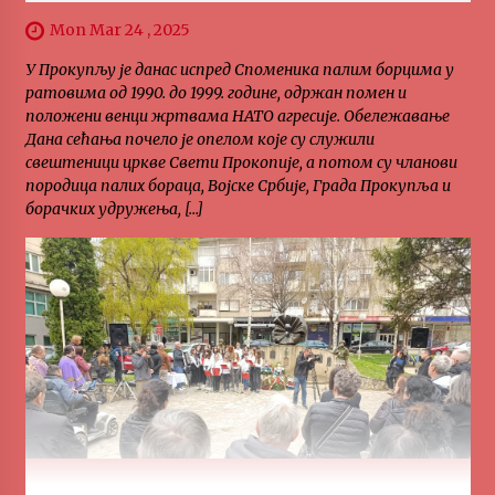
Mon Mar 24 , 2025
У Прокупљу је данас испред Споменика палим борцима у
ратовима од 1990. до 1999. године, одржан помен и
положени венци жртвама НАТО агресије. Обележавање
Дана сећања почело је опелом које су служили
свештеници цркве Свети Прокопије, а потом су чланови
породица палих бораца, Војске Србије, Града Прокупља и
борачких удружења, […]