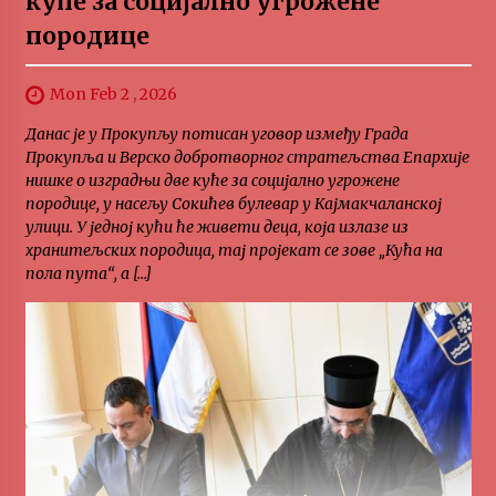
куће за социјално угрожене
породице
Mon Feb 2 , 2026
Данас је у Прокупљу потисан уговор између Града
Прокупља и Верско добротворног стратељства Епархије
нишке о изградњи две куће за социјално угрожене
породице, у насељу Сокићев булевар у Кајмакчаланској
улици. У једној кући ће живети деца, која излазе из
хранитељских породица, тај пројекат се зове „Кућа на
пола пута“, а […]