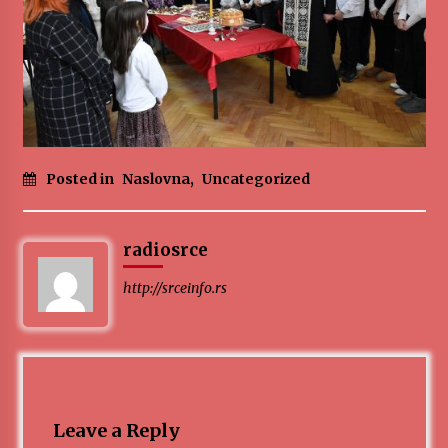
MEDALJE ZA TOPLIČANIN NA MEĐUNARODNOJ
SCENI!
4 months ago
“ИМА РУПА ДА ПРОПАДНЕШ”
5 months ago
Posted in
Naslovna
,
Uncategorized
Karatisti Topličanina osvojili 24 medalje na
Prvenstvu regiona u Jagodini
5 months ago
radiosrce
http://srceinfo.rs
ОБАВЕШТЕЊЕ
5 months ago
Specijalna projekcija filma „Sportsko srce“ uz
gostovanje glumačke ekipe u Cineplexx Niš
bioskopu. Petak, 13, mart od 19.30 časova
Leave a Reply
5 months ago