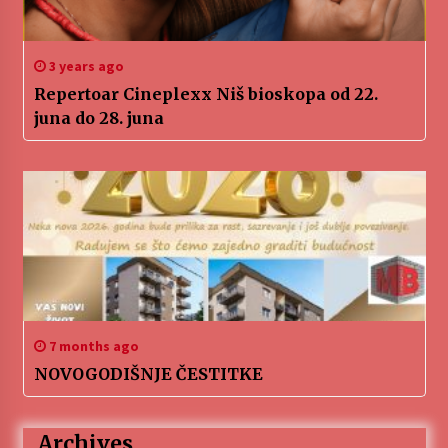
3 years ago
Repertoar Cineplexx Niš bioskopa od 22.
juna do 28. juna
7 months ago
NOVOGODIŠNJE ČESTITKE
Archives