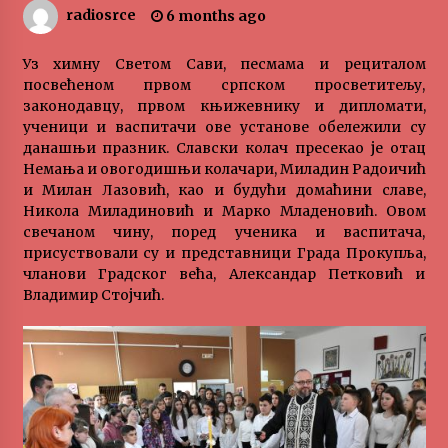
radiosrce
6 months ago
„Караван безбедности саобраћаја
3 months ago
Уз химну Светом Сави, песмама и рециталом
посвећеном првом српском просветитељу,
законодавцу, првом књижевнику и дипломати,
SPORTSKA INFORMACIJA
ученици и васпитачи ове установе обележили су
3 months ago
данашњи празник. Славски колач пресекао је отац
Немања и овогодишњи колачари, Миладин Радоичић
и Милан Лазовић, као и будући домаћини славе,
Povratak u kancelarije časopisa Runway u filmu
Никола Миладиновић и Марко Младеновић. Овом
,,Đavo nosi Pradu 2“
свечаном чину, поред ученика и васпитача,
3 months ago
присуствовали су и представници Града Прокупља,
чланови Градског већа, Александар Петковић и
CINEPLEXX NIŠ BIOSKOP PROSLAVLJA ROĐENDAN
Владимир Стојчић.
18. APRILA
4 months ago
ЛИТУРГИЈА
4 months ago