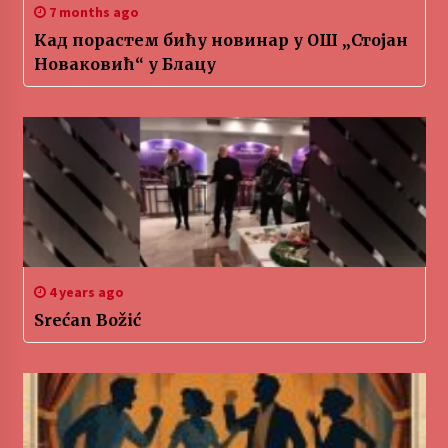
7 months ago
Кад порастем бићу новинар у ОШ „Стојан
Новаковић“ у Блацу
4 years ago
Srećan Božić