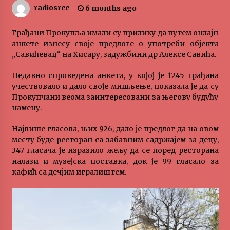
radiosrce
6 months ago
„Караван безбедности саобраћаја
3 months ago
Грађани Прокупља имали су прилику да путем онлајн
анкете изнесу своје предлоге о употреби објекта
„Савићевац“ на Хисару, задужбини др Алексе Савића.
SPORTSKA INFORMACIJA
3 months ago
Недавно спроведена анкета, у којој је 1245 грађана
учествовало и дало своје мишљење, показала је да су
Прокупчани веома заинтересовани за његову будућу
Povratak u kancelarije časopisa Runway u filmu
намену.
,,Đavo nosi Pradu 2“
3 months ago
Највише гласова, њих 926, дало је предлог да на овом
месту буде ресторан са забавним садржајем за децу,
CINEPLEXX NIŠ BIOSKOP PROSLAVLJA ROĐENDAN
347 гласача је изразило жељу да се поред ресторана
18. APRILA
налази и музејска поставка, док је 99 гласало за
4 months ago
кафић са дечјим игралиштем.
ЛИТУРГИЈА
4 months ago