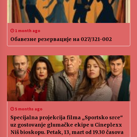
1 month ago
Обавезне резервације на 027/321-002
5 months ago
Specijalna projekcija filma „Sportsko srce“
uz gostovanje glumačke ekipe u Cineplexx
Niš bioskopu. Petak, 13, mart od 19.30 časova