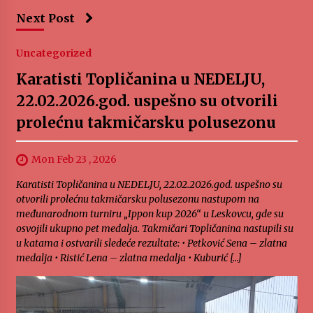
Next Post
Uncategorized
Karatisti Topličanina u NEDELJU,
22.02.2026.god. uspešno su otvorili
prolećnu takmičarsku polusezonu
Mon Feb 23 , 2026
Karatisti Topličanina u NEDELJU, 22.02.2026.god. uspešno su
otvorili prolećnu takmičarsku polusezonu nastupom na
međunarodnom turniru „Ippon kup 2026“ u Leskovcu, gde su
osvojili ukupno pet medalja. Takmičari Topličanina nastupili su
u katama i ostvarili sledeće rezultate: • Petković Sena – zlatna
medalja • Ristić Lena – zlatna medalja • Kuburić […]