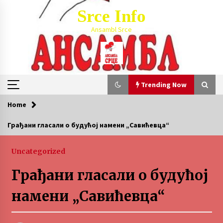
Skip
Srce Info
to
content
Ansambl Srce
Trending Now
Home
Trending Now
Грађани гласали о будућој намени „Савићевца“
Обавезне резервације на 027/321-002
Uncategorized
1 month ago
Грађани гласали о будућој
LETO 2026. BULJARICE
намени „Савићевца“
2 months ago