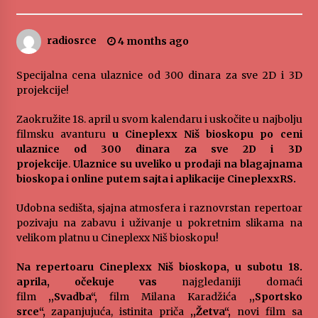
„Караван безбедности саобраћаја
3 months ago
radiosrce
4 months ago
Specijalna cena ulaznice od 300 dinara za sve 2D i 3D
SPORTSKA INFORMACIJA
projekcije!
3 months ago
Zaokružite 18. april u svom kalendaru i uskočite u najbolju
filmsku avanturu
u Cineplexx
Niš bioskopu po ceni
Povratak u kancelarije časopisa Runway u filmu
ulaznice od 300 dinara za sve 2D i 3D
,,Đavo nosi Pradu 2“
projekcije
.
Ulaznice su uveliko u prodaji na blagajnama
3 months ago
bioskopa i online putem sajta i aplikacije CineplexxRS.
CINEPLEXX NIŠ BIOSKOP PROSLAVLJA ROĐENDAN
Udobna sedišta, sjajna atmosfera i raznovrstan repertoar
18. APRILA
pozivaju na zabavu i uživanje u pokretnim slikama na
4 months ago
velikom platnu u Cineplexx Niš bioskopu!
Na repertoaru Cineplexx Niš bioskopa, u subotu 18.
ЛИТУРГИЈА
aprila, očekuje vas
najgledaniji domaći
4 months ago
film
,,Svadba“,
film Milana Karadžića
,,Sportsko
srce“,
zapanjujuća, istinita priča
,,Žetva“,
novi film sa