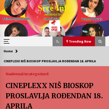
Skip
Srce Info
to
content
Ansambl Srce
Trending Now
Home
Trending Now
CINEPLEXX NIŠ BIOSKOP PROSLAVLJA ROĐENDAN 18. APRILA
Обавезне резервације на 027/321-002
Naslovna
Uncategorized
1 month ago
CINEPLEXX NIŠ BIOSKOP
LETO 2026. BULJARICE
PROSLAVLJA ROĐENDAN 18.
2 months ago
APRILA