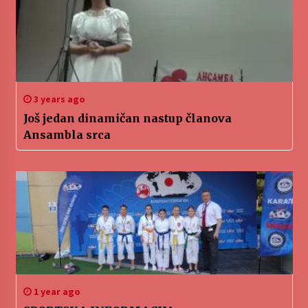
3 years ago
Još jedan dinamičan nastup članova
Ansambla srca
1 year ago