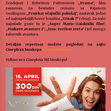
Zendejom i Robertom Patinsonom
,,Drama“,
film
MEDALJE ZA TOPLIČANIN NA MEĐUNARODNOJ
zasnovan na bestseler romanu sa Rajanom
SCENI!
Gozlingom
,,Projekat očajnički pokušaj“,
nastavak jedne
4 months ago
od najuspešnijih horor franšiza
,,Vrisak 7“
i drugi
.
Za naše
najmlađe goste tu je
,,Super Mario-Galaktički film“,
“ИМА РУПА ДА ПРОПАДНЕШ”
,,Finikove avanture 2“, ,,Isus: Svetlost sveta“
i još mnogo
5 months ago
zabavnih avantura.
Detaljan repertoar možete pogledati na sajtu
Cineplexx bioskopa
www.cineplexx.rs
Karatisti Topličanina osvojili 24 medalje na
Prvenstvu regiona u Jagodini
Vidimo se u Cineplexx Niš bioskopu!
5 months ago
ОБАВЕШТЕЊЕ
5 months ago
Specijalna projekcija filma „Sportsko srce“ uz
gostovanje glumačke ekipe u Cineplexx Niš
bioskopu. Petak, 13, mart od 19.30 časova
5 months ago