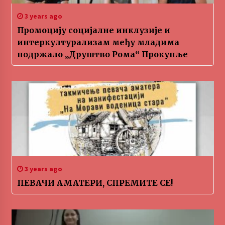
3 years ago
Промоцију социјалне инклузије и
интеркултурализам међу младима
подржало „Друштво Рома“ Прокупље
3 years ago
ПЕВАЧИ АМАТЕРИ, СПРЕМИТЕ СЕ!