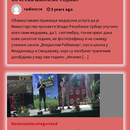
MEDALJE ZA TOPLIČANIN NA MEĐUNARODNOJ
radiosrce
3 years ago
SCENI!
4 months ago
Обавештавамо пружаоце медијских услуга да је
Министарство просвете Владе Републике Србије упутило
апел свим медијима, да 1. септембра, током првог дана
“ИМА РУПА ДА ПРОПАДНЕШ”
нове школске године, не фотографишу и не снимају
5 months ago
ученике школа „Владислав Рибникар“, као и школа у
Младеновцу и Смедереву, које су погођене трагичним
догађајима у мају ове године: „Молимо […]
Karatisti Topličanina osvojili 24 medalje na
Prvenstvu regiona u Jagodini
5 months ago
ОБАВЕШТЕЊЕ
5 months ago
Specijalna projekcija filma „Sportsko srce“ uz
gostovanje glumačke ekipe u Cineplexx Niš
bioskopu. Petak, 13, mart od 19.30 časova
Naslovna
Uncategorized
5 months ago