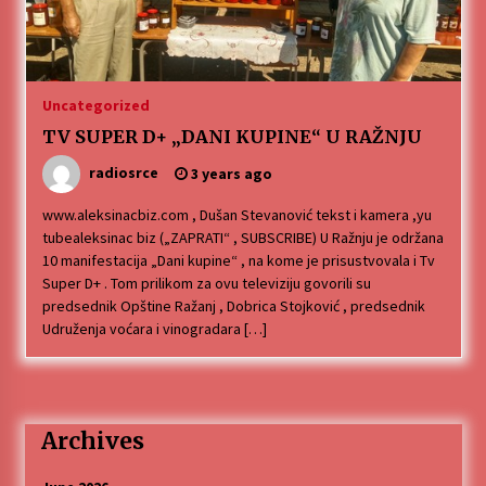
Uncategorized
TV SUPER D+ „DANI KUPINE“ U RAŽNJU
radiosrce
3 years ago
www.aleksinacbiz.com , Dušan Stevanović tekst i kamera ,yu
tubealeksinac biz („ZAPRATI“ , SUBSCRIBE) U Ražnju je održana
10 manifestacija „Dani kupine“ , na kome je prisustvovala i Tv
Super D+ . Tom prilikom za ovu televiziju govorili su
predsednik Opštine Ražanj , Dobrica Stojković , predsednik
Udruženja voćara i vinogradara […]
Archives