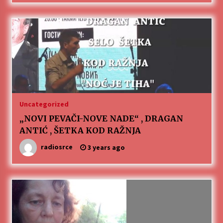
Uncategorized
„NOVI PEVAČI-NOVE NADE“ , DRAGAN
ANTIĆ , ŠETKA KOD RAŽNJA
radiosrce
3 years ago