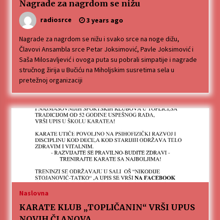
Nagrade za nagrdom se nižu
radiosrce
3 years ago
Nagrade za nagrdom se nižu i svako srce na noge dižu,
Člavovi Ansambla srce Petar Joksimović, Pavle Joksimović i
Saša Milosavljević i ovoga puta su pobrali simpatije i nagrade
stručnog žirija u Bučiću na Miholjskim susretima sela u
pretežnoj organizaciji
Naslovna
KARATE KLUB „TOPLIČANIN“ VRŠI UPUS
NOVIH ČLANOVA