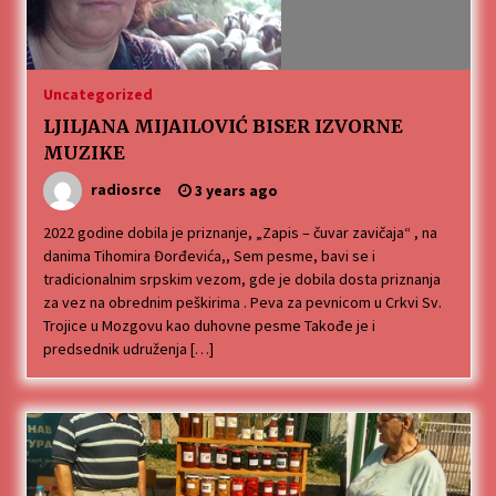
Uncategorized
LJILJANA MIJAILOVIĆ BISER IZVORNE
MUZIKE
radiosrce
3 years ago
2022 godine dobila je priznanje, „Zapis – čuvar zavičaja“ , na
danima Tihomira Đorđevića,, Sem pesme, bavi se i
tradicionalnim srpskim vezom, gde je dobila dosta priznanja
za vez na obrednim peškirima . Peva za pevnicom u Crkvi Sv.
Trojice u Mozgovu kao duhovne pesme Takođe je i
predsednik udruženja […]