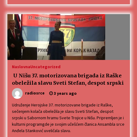
Naslovna
Uncategorized
U Nišu 37. motorizovana brigada iz Raške
obeležila slavu Sveti Stefan, despot srpski
radiosrce
3 years ago
Udruženje Herojske 37. motorizovane brigade iz Raške,
sečenjem kolača obeležila je slavu Sveti Stefan, despot
srpski u Sabornom hramu Svete Trojice u Nišu. Pripremljen je i
kulturni programgde je svojim učešćem članica Ansambla srce
Anđela Stanković uveličala slavu.