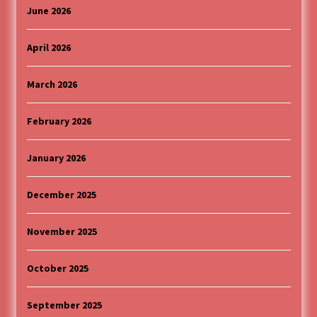
June 2026
MEDALJE ZA TOPLIČANIN NA MEĐUNARODNOJ
SCENI!
4 months ago
April 2026
“ИМА РУПА ДА ПРОПАДНЕШ”
March 2026
4 months ago
February 2026
Karatisti Topličanina osvojili 24 medalje na
Prvenstvu regiona u Jagodini
January 2026
5 months ago
December 2025
ОБАВЕШТЕЊЕ
5 months ago
November 2025
October 2025
Specijalna projekcija filma „Sportsko srce“ uz
gostovanje glumačke ekipe u Cineplexx Niš
bioskopu. Petak, 13, mart od 19.30 časova
September 2025
5 months ago