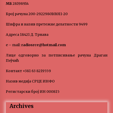
МБ
28198914
„Караван безбедности саобраћаја
3 months ago
Број рачуна 200-2922980101011-20
Шифра и назив претежне делатности 9499
SPORTSKA INFORMACIJA
3 months ago
Адреса 18421 Д. Трнава
e – mail:
radiosrce@hotmail.com
Povratak u kancelarije časopisa Runway u filmu
,,Đavo nosi Pradu 2“
Лице одговорно за потписивање рачуна Драган
3 months ago
Пејчић
Контакт +381 63 8219559
CINEPLEXX NIŠ BIOSKOP PROSLAVLJA ROĐENDAN
18. APRILA
Назив медија СРЦЕ ИНФО
4 months ago
Регистарски број ИН 000815
ЛИТУРГИЈА
4 months ago
Archives