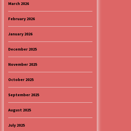
4 months ago
March 2026
“ИМА РУПА ДА ПРОПАДНЕШ”
February 2026
4 months ago
January 2026
Specijalna projekcija filma
„Sportsko srce“ uz gostovanje
December 2025
glumačke ekipe u Cineplexx Niš
bioskopu. Petak, 13, mart od 19.30
5 months ago
časova
November 2025
October 2025
September 2025
August 2025
July 2025