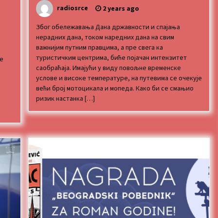
radiosrce
2 years ago
Због обележавања Дана државности и спајања
нерадних дана, током наредних дана на свим
e
важнијим путним правцима, а пре свега ка
туристичким центрима, биће појачан интензитет
te
саобраћаја. Имајући у виду повољне временске
услове и високе температуре, на путевима се очекује
већи број мотоцикала и мопеда. Како би се смањио
ризик настанка […]