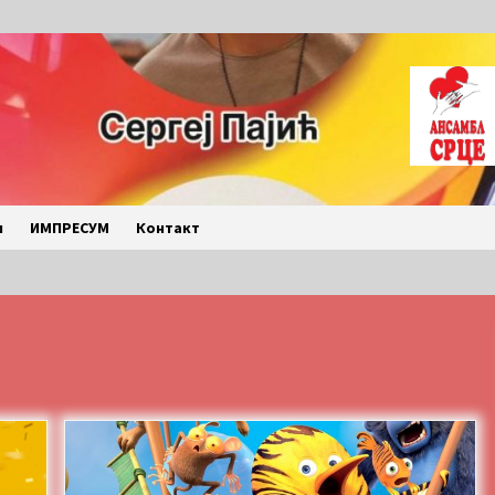
и
ИМПРЕСУМ
Контакт
LETO 2026. BULJARICE
2 months ago
Povratak u kancelarije
časopisa Runway u filmu ,,Đavo nosi
Pradu 2“