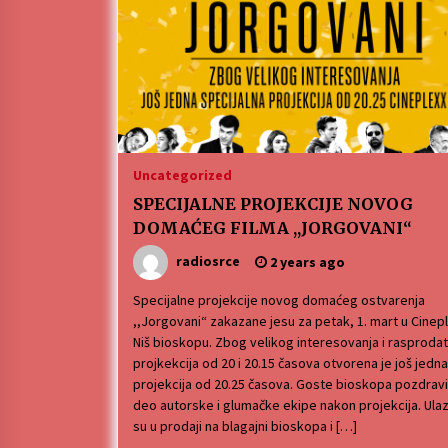
ЛИТУРГИЈА
4 months ago
Karatisti Topličanina osvojili 24
medalje na Prvenstvu regiona u
Uncategorized
Jagodini
5 months ago
SPECIJALNE PROJEKCIJE NOVOG
DOMAĆEG FILMA ,,JORGOVANI“
radiosrce
2 years ago
Specijalne projekcije novog domaćeg ostvarenja
,,Jorgovani“ zakazane jesu za petak, 1. mart u Cinep
Niš bioskopu. Zbog velikog interesovanja i rasprodat
projkekcija od 20 i 20.15 časova otvorena je još jedna
projekcija od 20.25 časova. Goste bioskopa pozdrav
deo autorske i glumačke ekipe nakon projekcija. Ula
su u prodaji na blagajni bioskopa i […]