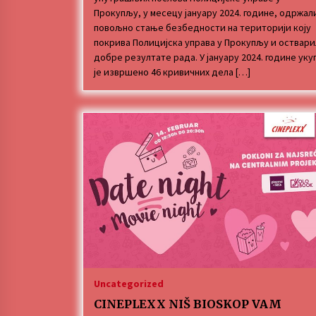
Прокупљу, у месецу јануару 2024. године, одржал
повољно стање безбедности на територији коју
покрива Полицијска управа у Прокупљу и оствар
добре резултате рада. У јануару 2024. године уку
је извршено 46 кривичних дела […]
Uncategorized
CINEPLEXX NIŠ BIOSKOP VAM