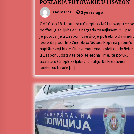
POKLANJA PUTOVANJE U LISABON
radiosrce
2 years ago
Od 10. do 18. februara u Cineplexx Niš bioskopu će s
održati „Dani ljubavi“, a nagrada za najkreativniji par
je putovanje u Lisabon! Sve što je potrebno da uradi
jeste da posetite Cineplexx Niš bioskop i na papiriću
napišite koji biste filmski momenat voleli da doživite
u Lisabonu, ostavite broj telefona i ime, te poruku
ubacite u Cineplexx ljubavnu kutiju. Na kreativnom
konkursu biraće […]