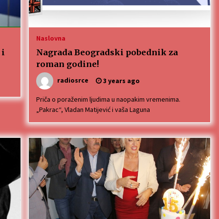
Naslovna
 i
Nagrada Beogradski pobednik za
roman godine!
radiosrce
3 years ago
Priča o poraženim ljudima u naopakim vremenima.
„Pakrac“, Vladan Matijević i vaša Laguna