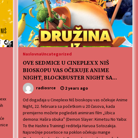
3 months ago
MEDALJE ZA TOPLIČANIN NA
MEĐUNARODNOJ SCENI!
4 months ago
ОБАВЕШТЕЊЕ
5 months ago
Naslovna
Uncategorized
OVE SEDMICE U CINEPLEXX NIŠ
BIOSKOPU VAS OČEKUJE ANIME
NIGHT, BLOCKBUSTER NIGHT SA
FILMOM “DINA: DRUGI DEO” I JOŠ
radiosrce
2 years ago
MNOGO DOBRIH NASLOVA.
lexx
Od događaja u Cineplexx Niš bioskopu vas očekuje Anime
ih
Night, 22. februara sa početkom u 20 časova, kada
premijerno možete pogledati animirani film „Ubica
iće
demona: Hašira obuka” (Demon Slayer: Kimetsu No Yaiba:
znice
To the Hashira Training) reditelja Haruoa Sotozakija.
Najsrećnije posetioce na poklon očekuju mange