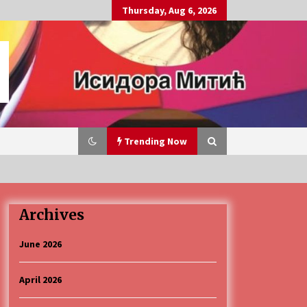
Thursday, Aug 6, 2026
Trending Now
Archives
„Караван безбедности саобраћаја
3 months ago
June 2026
April 2026
CINEPLEXX NIŠ BIOSKOP PROSLAVLJA
ROĐENDAN 18. APRILA