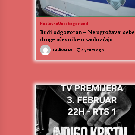
Naslovna
Uncategorized
Budi odgovoran – Ne ugrožavaj sebe
druge učesnike u saobraćaju
radiosrce
3 years ago