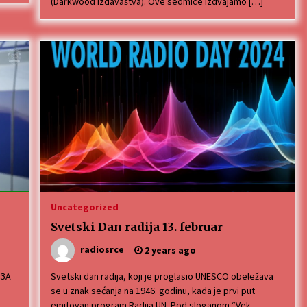
(Darkwood izdavaštva). Ove sedmice izdvajamo […]
Uncategorized
Svetski Dan radija 13. februar
radiosrce
2 years ago
 ЗА
Svetski dan radija, koji je proglasio UNESCO obeležava
se u znak sećanja na 1946. godinu, kada je prvi put
emitovan program Radija UN. Pod sloganom “Vek