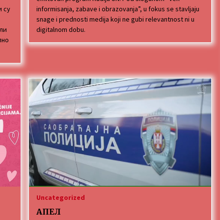
и су
informisanja, zabave i obrazovanja”, u fokus se stavljaju
snage i prednosti medija koji ne gubi relevantnost ni u
или
digitalnom dobu.
пно
Uncategorized
АПЕЛ