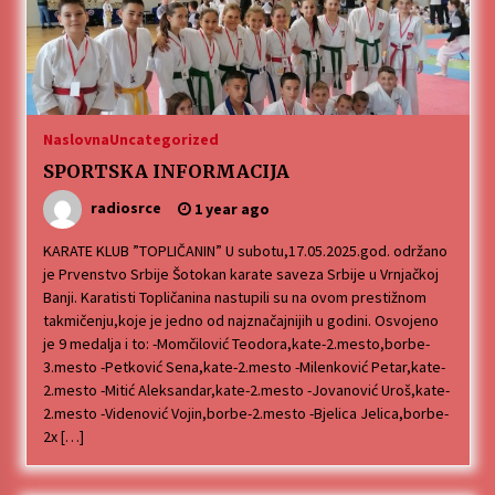
MEDALJE ZA TOPLIČANIN NA MEĐUNARODNOJ
SCENI!
4 months ago
“ИМА РУПА ДА ПРОПАДНЕШ”
Naslovna
Uncategorized
4 months ago
SPORTSKA INFORMACIJA
radiosrce
1 year ago
Karatisti Topličanina osvojili 24 medalje na
Prvenstvu regiona u Jagodini
KARATE KLUB ”TOPLIČANIN” U subotu,17.05.2025.god. održano
5 months ago
je Prvenstvo Srbije Šotokan karate saveza Srbije u Vrnjačkoj
Banji. Karatisti Topličanina nastupili su na ovom prestižnom
takmičenju,koje je jedno od najznačajnijih u godini. Osvojeno
ОБАВЕШТЕЊЕ
je 9 medalja i to: -Momčilović Teodora,kate-2.mesto,borbe-
5 months ago
3.mesto -Petković Sena,kate-2.mesto -Milenković Petar,kate-
2.mesto -Mitić Aleksandar,kate-2.mesto -Jovanović Uroš,kate-
2.mesto -Videnović Vojin,borbe-2.mesto -Bjelica Jelica,borbe-
Specijalna projekcija filma „Sportsko srce“ uz
2x […]
gostovanje glumačke ekipe u Cineplexx Niš
bioskopu. Petak, 13, mart od 19.30 časova
5 months ago