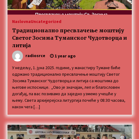
„Караван безбедности саобраћаја
3 months ago
Naslovna
Uncategorized
Традиционално пресвлачење моштију
SPORTSKA INFORMACIJA
Светог Зосима Туманског Чудотворца и
3 months ago
литија
radiosrce
1 year ago
Povratak u kancelarije časopisa Runway u filmu
,,Đavo nosi Pradu 2“
У недељу, 1. јуна 2025. године, у манастиру Тумане биће
3 months ago
одржано традиционално пресвлачење моштију Светог
Зосима Туманског Чудотворца и литија са моштима до
његове испоснице. „Ово је значајан, леп и благословен
CINEPLEXX NIŠ BIOSKOP PROSLAVLJA ROĐENDAN
догађај, па вас позивамо да заједно узмемо учешће у
18. APRILA
њему. Света архијерејска литургија почеће у 08:30 часова,
4 months ago
након чега […]
ЛИТУРГИЈА
4 months ago