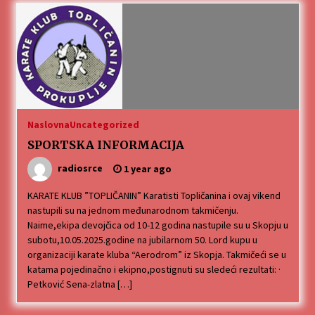
Naslovna
Uncategorized
SPORTSKA INFORMACIJA
radiosrce
1 year ago
KARATE KLUB ”TOPLIČANIN” Karatisti Topličanina i ovaj vikend
nastupili su na jednom međunarodnom takmičenju.
Naime,ekipa devojčica od 10-12 godina nastupile su u Skopju u
subotu,10.05.2025.godine na jubilarnom 50. Lord kupu u
organizaciji karate kluba “Aerodrom” iz Skopja. Takmičeći se u
katama pojedinačno i ekipno,postignuti su sledeći rezultati: ·
Petković Sena-zlatna […]