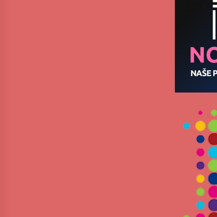
ЛИТУРГИЈА
4 months ago
Karatisti Topličanina osvojili 24
medalje na Prvenstvu regiona u
Jagodini
5 months ago