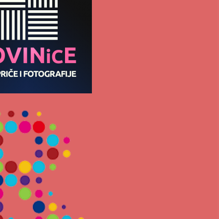
3 months ago
MEDALJE ZA TOPLIČANIN NA
MEĐUNARODNOJ SCENI!
4 months ago
ОБАВЕШТЕЊЕ
5 months ago