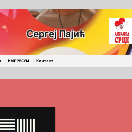
и
ИМПРЕСУМ
Контакт
LETO 2026. BULJARICE
2 months ago
Povratak u kancelarije
časopisa Runway u filmu ,,Đavo nosi
Pradu 2“