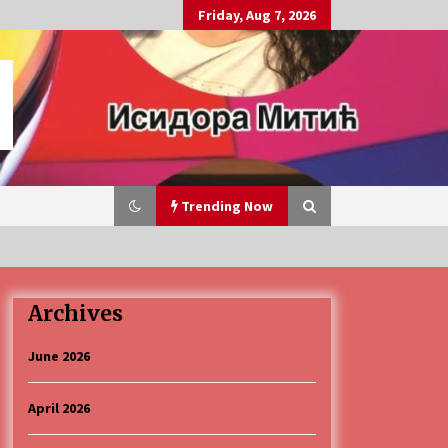
Friday, Aug 7, 2026
Trending Now
Archives
„Караван безбедности саобраћаја
3 months ago
June 2026
April 2026
CINEPLEXX NIŠ BIOSKOP PROSLAVLJA
ROĐENDAN 18. APRILA