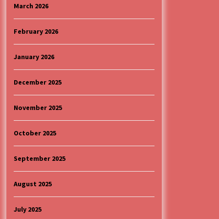
4 months ago
March 2026
“ИМА РУПА ДА ПРОПАДНЕШ”
February 2026
4 months ago
January 2026
Specijalna projekcija filma
„Sportsko srce“ uz gostovanje
December 2025
glumačke ekipe u Cineplexx Niš
bioskopu. Petak, 13, mart od 19.30
5 months ago
časova
November 2025
October 2025
September 2025
August 2025
July 2025