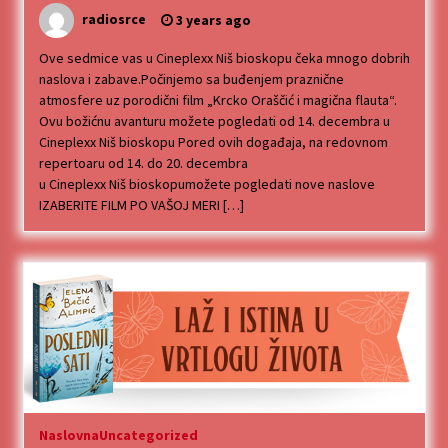
radiosrce
3 years ago
Ove sedmice vas u Cineplexx Niš bioskopu čeka mnogo dobrih
naslova i zabave.Počinjemo sa buđenjem praznične
atmosfere uz porodični film „Krcko Oraščić i magična flauta“.
Ovu božićnu avanturu možete pogledati od 14. decembra u
Cineplexx Niš bioskopu Pored ovih događaja, na redovnom
repertoaru od 14. do 20. decembra
u Cineplexx Niš bioskopumožete pogledati nove naslove
IZABERITE FILM PO VAŠOJ MERI […]
Naslovna
Uncategorized