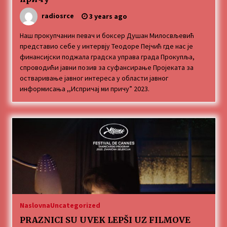
MEDALJE ZA TOPLIČANIN NA MEĐUNARODNOJ
radiosrce
3 years ago
SCENI!
4 months ago
Наш прокупчанин певач и боксер Душан Милосвљевић
представио себе у интервју Теодоре Пејчић где нас је
финансијски поджала градска управа града Прокупља,
“ИМА РУПА ДА ПРОПАДНЕШ”
спроводићи јавни позив за суфансирање Пројеката за
4 months ago
остваривање јавног интереса у области јавног
информисања ,,Испричај ми причу” 2023.
Karatisti Topličanina osvojili 24 medalje na
Prvenstvu regiona u Jagodini
5 months ago
ОБАВЕШТЕЊЕ
5 months ago
Specijalna projekcija filma „Sportsko srce“ uz
Naslovna
Uncategorized
gostovanje glumačke ekipe u Cineplexx Niš
bioskopu. Petak, 13, mart od 19.30 časova
PRAZNICI SU UVEK LEPŠI UZ FILMOVE
5 months ago