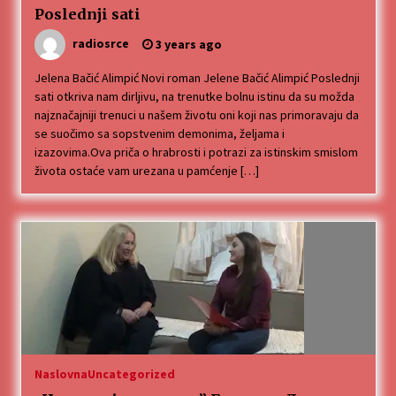
Poslednji sati
radiosrce
3 years ago
Jelena Bačić Alimpić Novi roman Jelene Bačić Alimpić Poslednji
sati otkriva nam dirljivu, na trenutke bolnu istinu da su možda
najznačajniji trenuci u našem životu oni koji nas primoravaju da
se suočimo sa sopstvenim demonima, željama i
izazovima.Ova priča o hrabrosti i potrazi za istinskim smislom
života ostaće vam urezana u pamćenje […]
Naslovna
Uncategorized