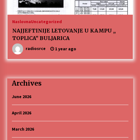
„Караван безбедности саобраћаја
3 months ago
Naslovna
Uncategorized
NAJJEFTINIJE LETOVANJE U KAMPU ,,
SPORTSKA INFORMACIJA
TOPLICA” BULJARICA
3 months ago
radiosrce
1 year ago
Povratak u kancelarije časopisa Runway u filmu
,,Đavo nosi Pradu 2“
3 months ago
Archives
CINEPLEXX NIŠ BIOSKOP PROSLAVLJA ROĐENDAN
18. APRILA
June 2026
4 months ago
April 2026
ЛИТУРГИЈА
4 months ago
March 2026