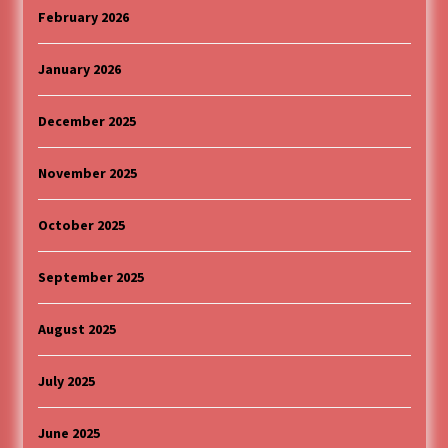
February 2026
MEDALJE ZA TOPLIČANIN NA MEĐUNARODNOJ
SCENI!
4 months ago
January 2026
“ИМА РУПА ДА ПРОПАДНЕШ”
December 2025
4 months ago
November 2025
Karatisti Topličanina osvojili 24 medalje na
Prvenstvu regiona u Jagodini
October 2025
5 months ago
September 2025
ОБАВЕШТЕЊЕ
5 months ago
August 2025
July 2025
Specijalna projekcija filma „Sportsko srce“ uz
gostovanje glumačke ekipe u Cineplexx Niš
bioskopu. Petak, 13, mart od 19.30 časova
June 2025
5 months ago