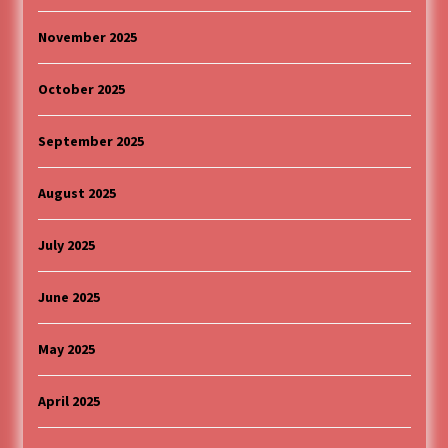
MEDALJE ZA TOPLIČANIN NA MEĐUNARODNOJ
November 2025
SCENI!
4 months ago
October 2025
“ИМА РУПА ДА ПРОПАДНЕШ”
4 months ago
September 2025
August 2025
Karatisti Topličanina osvojili 24 medalje na
Prvenstvu regiona u Jagodini
5 months ago
July 2025
June 2025
ОБАВЕШТЕЊЕ
5 months ago
May 2025
Specijalna projekcija filma „Sportsko srce“ uz
April 2025
gostovanje glumačke ekipe u Cineplexx Niš
bioskopu. Petak, 13, mart od 19.30 časova
5 months ago