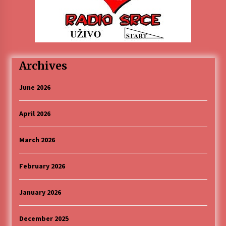
„Караван безбедности саобраћаја
3 months ago
SPORTSKA INFORMACIJA
Archives
3 months ago
June 2026
Povratak u kancelarije časopisa Runway u filmu
,,Đavo nosi Pradu 2“
April 2026
3 months ago
March 2026
CINEPLEXX NIŠ BIOSKOP PROSLAVLJA ROĐENDAN
18. APRILA
4 months ago
February 2026
January 2026
ЛИТУРГИЈА
4 months ago
December 2025