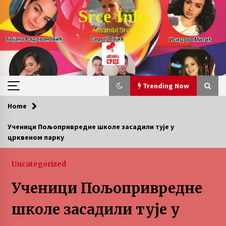
Skip
Srce Info
to
content
Ansambl Srce
Trending Now
Home
Trending Now
Ученици Пољопривредне школе засадили тује у
црквеном парку
Обавезне резервације на 027/321-002
1 month ago
Uncategorized
Ученици Пољопривредне
LETO 2026. BULJARICE
2 months ago
школе засадили тује у