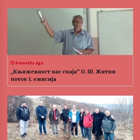
8 months ago
,,Књижевност нас спаја” О. Ш. Житни
поток 1. емисија