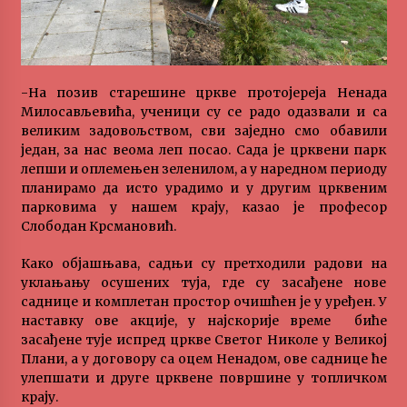
MEDALJE ZA TOPLIČANIN NA MEĐUNARODNOJ
SCENI!
4 months ago
-На позив старешине цркве протојереја Ненада
“ИМА РУПА ДА ПРОПАДНЕШ”
Милосављевића, ученици су се радо одазвали и са
4 months ago
великим задовољством, сви заједно смо обавили
један, за нас веома леп посао. Сада је црквени парк
лепши и оплемењен зеленилом, а у наредном периоду
Karatisti Topličanina osvojili 24 medalje na
планирамо да исто урадимо и у другим црквеним
Prvenstvu regiona u Jagodini
парковима у нашем крају, казао је професор
5 months ago
Слободан Крсмановић.
Како објашњава, садњи су претходили радови на
ОБАВЕШТЕЊЕ
уклањању осушених туја, где су засађене нове
5 months ago
саднице и комплетан простор очишћен је у уређен. У
наставку ове акције, у најскорије време биће
засађене тује испред цркве Светог Николе у Великој
Specijalna projekcija filma „Sportsko srce“ uz
Плани, а у договору са оцем Ненадом, ове саднице ће
gostovanje glumačke ekipe u Cineplexx Niš
улепшати и друге црквене површине у топличком
bioskopu. Petak, 13, mart od 19.30 časova
крају.
5 months ago