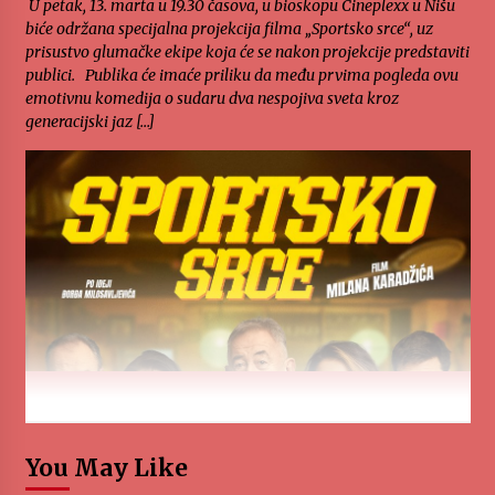
U petak, 13. marta u 19.30 časova, u bioskopu Cineplexx u Nišu
biće održana specijalna projekcija filma „Sportsko srce“, uz
prisustvo glumačke ekipe koja će se nakon projekcije predstaviti
publici. Publika će imaće priliku da među prvima pogleda ovu
emotivnu komedija o sudaru dva nespojiva sveta kroz
generacijski jaz […]
You May Like