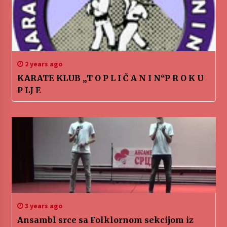
2 years ago
KARATE KLUB „T O P L I Č A N I N“P R O K U
P LJ E
3 years ago
Ansambl srce sa Folklornom sekcijom iz