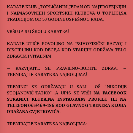
„Караван безбедности саобраћаја
KARATE KLUB „TOPLIČANIN“,JEDAN OD NAJTROFEJNIJIH
3 months ago
I NAJMASOVNIJIH SPORTSKIH KLUBOVA U TOPLICI,SA
TRADICIJOM OD 53 GODINE USPEŠNOG RADA,
VRŠI UPIS U ŠKOLU KARATEA!
SPORTSKA INFORMACIJA
3 months ago
KARATE UTIČE POVOLJNO NA PSIHOFIZIČKI RAZVOJ I
DISCIPLINU KOD DECE,A KOD STARIJIH ODRŽAVA TELO
ZDRAVIM I VITALNIM.
Povratak u kancelarije časopisa Runway u filmu
,,Đavo nosi Pradu 2“
– RAZVIJAJTE SE PRAVILNO-BUDITE ZDRAVI –
3 months ago
TRENIRAJTE KARATE SA NAJBOLJIMA!
CINEPLEXX NIŠ BIOSKOP PROSLAVLJA ROĐENDAN
TRENINZI SE ODRŽAVAJU U SALI OŠ “NIKODIJE
18. APRILA
STOJANOVIĆ-TATKO“ ,A UPIS SE VRŠI
NA FACEBOOK
4 months ago
STRANICI KLUBA,NA INSTAGRAM PROFILU ILI NA
TELEFON 063/469-186 KOD GLAVNOG TRENERA KLUBA
DRAŽANA CVJETKOVIĆA.
ЛИТУРГИЈА
4 months ago
TRENIRAJTE KARATE SA NAJBOLJIMA: