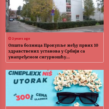
2 years ago
Општа болница Прокупље међу првих 10
здравствених установа у Србији са
унапређеном сигурношћу
информационог система