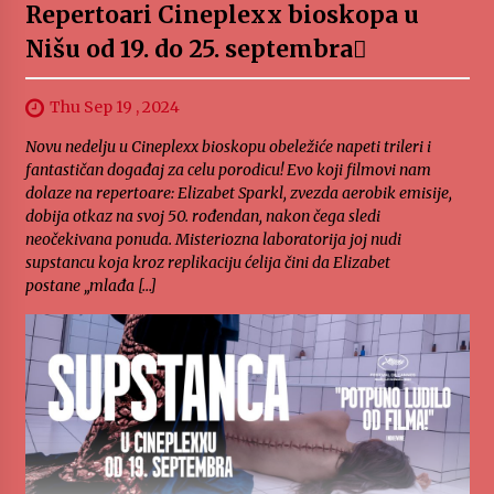
Repertoari Cineplexx bioskopa u
Nišu od 19. do 25. septembra
Thu Sep 19 , 2024
Novu nedelju u Cineplexx bioskopu obeležiće napeti trileri i
fantastičan događaj za celu porodicu! Evo koji filmovi nam
dolaze na repertoare: Elizabet Sparkl, zvezda aerobik emisije,
dobija otkaz na svoj 50. rođendan, nakon čega sledi
neočekivana ponuda. Misteriozna laboratorija joj nudi
supstancu koja kroz replikaciju ćelija čini da Elizabet
postane „mlađa […]