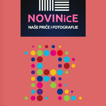
„Караван безбедности саобраћаја
3 months ago
SPORTSKA INFORMACIJA
3 months ago
Povratak u kancelarije časopisa Runway u filmu
,,Đavo nosi Pradu 2“
3 months ago
CINEPLEXX NIŠ BIOSKOP PROSLAVLJA ROĐENDAN
18. APRILA
4 months ago
ЛИТУРГИЈА
4 months ago