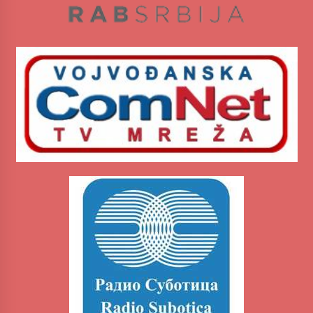
MEDALJE ZA TOPLIČANIN NA MEĐUNARODNOJ
SCENI!
4 months ago
“ИМА РУПА ДА ПРОПАДНЕШ”
5 months ago
Karatisti Topličanina osvojili 24 medalje na
Prvenstvu regiona u Jagodini
5 months ago
ОБАВЕШТЕЊЕ
5 months ago
Specijalna projekcija filma „Sportsko srce“ uz
gostovanje glumačke ekipe u Cineplexx Niš
bioskopu. Petak, 13, mart od 19.30 časova
5 months ago