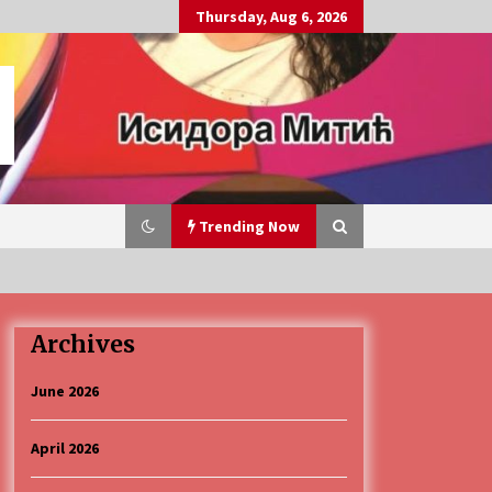
Thursday, Aug 6, 2026
Trending Now
Archives
„Караван безбедности саобраћаја
3 months ago
June 2026
April 2026
CINEPLEXX NIŠ BIOSKOP PROSLAVLJA
ROĐENDAN 18. APRILA