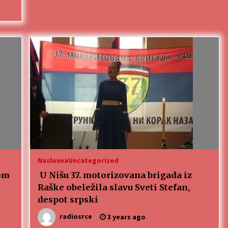
Naslovna
Uncategorized
om
U Nišu 37. motorizovana brigada iz
Raške obeležila slavu Sveti Stefan,
despot srpski
radiosrce
3 years ago