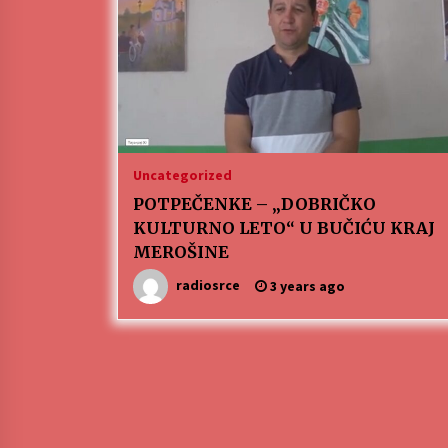
ЛИТУРГИЈА
4 months ago
Karatisti Topličanina osvojili 24
medalje na Prvenstvu regiona u
Uncategorized
Jagodini
5 months ago
POTPEČENKE – „DOBRIČKO
KULTURNO LETO“ U BUČIĆU KRAJ
MEROŠINE
radiosrce
3 years ago