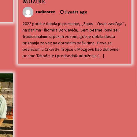
MUZIKE
radiosrce
3 years ago
2022 godine dobila je priznanje, „Zapis – čuvar zavičaja“ ,
na danima Tihomira Đorđevića,, Sem pesme, bavi se i
tradicionalnim srpskim vezom, gde je dobila dosta
priznanja za vez na obrednim peškirima . Peva za
pevnicom u Crkvi Sv. Trojice u Mozgovu kao duhovne
pesme Takođe je i predsednik udruženja […]