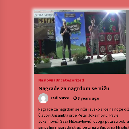
Naslovna
Uncategorized
Nagrade za nagrdom se nižu
radiosrce
3 years ago
Nagrade za nagrdom se nižu i svako srce na noge diž
Člavovi Ansambla srce Petar Joksimović, Pavle
Joksimović i Saša Milosavljević i ovoga puta su pobra
simpatije i nagrade stručnog žirija u Bučiću na Miholjs