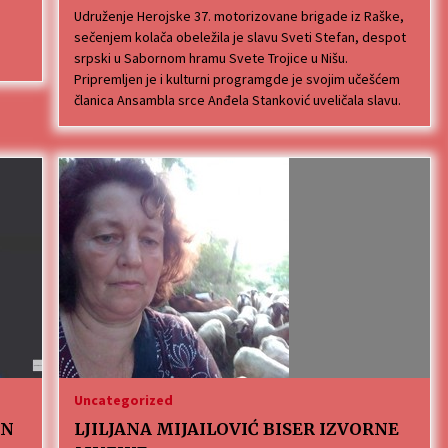
Udruženje Herojske 37. motorizovane brigade iz Raške,
sečenjem kolača obeležila je slavu Sveti Stefan, despot
srpski u Sabornom hramu Svete Trojice u Nišu.
Pripremljen je i kulturni programgde je svojim učešćem
članica Ansambla srce Anđela Stanković uveličala slavu.
Uncategorized
AN
LJILJANA MIJAILOVIĆ BISER IZVORNE