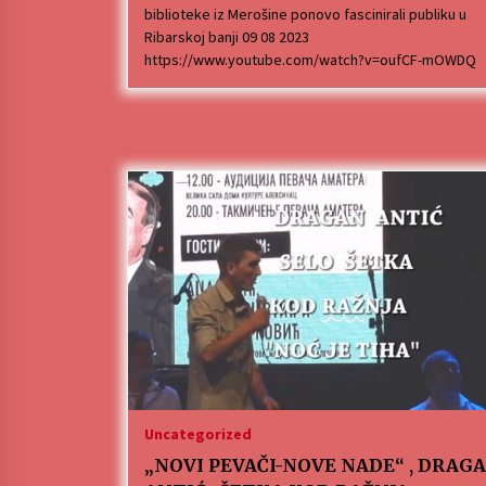
biblioteke iz Merošine ponovo fascinirali publiku u
Ribarskoj banji 09 08 2023
https://www.youtube.com/watch?v=oufCF-mOWDQ
Uncategorized
„NOVI PEVAČI-NOVE NADE“ , DRAG