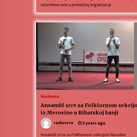
susretima sela u pretežnoj organizaciji
Naslovna
Ansambl srce sa Folklornom sekcij
iz Merosine u Ribarskoj banji
radiosrce
3 years ago
Ansambl srce sa Folklornom sekcijom Narodne