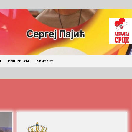
и
ИМПРЕСУМ
Контакт
LETO 2026. BULJARICE
2 months ago
Povratak u kancelarije
časopisa Runway u filmu ,,Đavo nosi
Pradu 2“