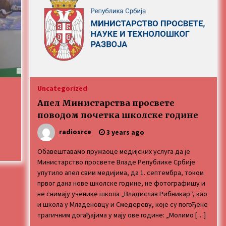
3 months ago
MEDALJE ZA TOPLIČANIN NA
MEĐUNARODNOJ SCENI!
4 months ago
ОБАВЕШТЕЊЕ
5 months ago
Uncategorized
Апел Министарства просвете
поводом почетка школске године
radiosrce
3 years ago
Обавештавамо пружаоце медијских услуга да је
Министарство просвете Владе Републике Србије
упутило апел свим медијима, да 1. септембра, током
првог дана нове школске године, не фотографишу и
не снимају ученике школа „Владислав Рибникар“, као
и школа у Младеновцу и Смедереву, које су погођене
трагичним догађајима у мају ове године: „Молимо […]