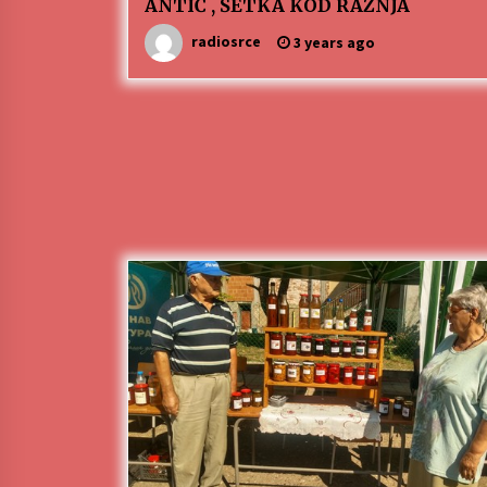
ANTIĆ , ŠETKA KOD RAŽNJA
radiosrce
3 years ago