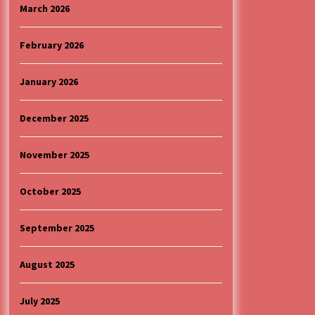
4 months ago
March 2026
“ИМА РУПА ДА ПРОПАДНЕШ”
February 2026
4 months ago
January 2026
Specijalna projekcija filma
„Sportsko srce“ uz gostovanje
December 2025
glumačke ekipe u Cineplexx Niš
bioskopu. Petak, 13, mart od 19.30
5 months ago
časova
November 2025
October 2025
September 2025
August 2025
July 2025