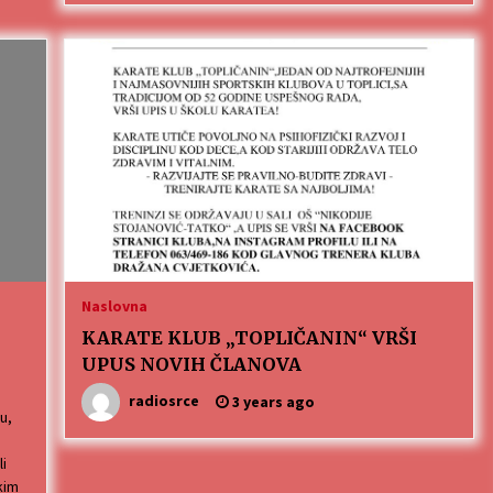
Naslovna
KARATE KLUB „TOPLIČANIN“ VRŠI
UPUS NOVIH ČLANOVA
radiosrce
3 years ago
u,
li
kim