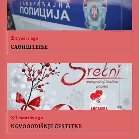
2 years ago
САОПШТЕЊЕ
7 months ago
NOVOGODIŠNJE ČESTITKE