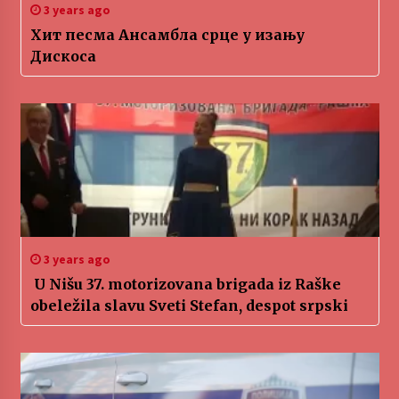
3 years ago
Хит песма Ансамбла срце у изању
Дискоса
3 years ago
U Nišu 37. motorizovana brigada iz Raške
obeležila slavu Sveti Stefan, despot srpski