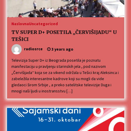
Naslovna
Uncategorized
TV SUPER D+ POSETILA „ČERVIŠIJADU“ U
TEŠICI
radiosrce
3 years ago
Televizija Super D+ iz Beograda posetila je poznatu
manifestaciju u pravljenju starinskih jela , pod nazivom
„Červišijada“ koja se za vikend održala u Tešici kraj Aleksinca i
zabeležila interesantne kadrove koji su mogli da vide
gledaoci širom Srbije , a preko satelitske televizije Duga i
mnogi naši ljudi u inostransstvu […]