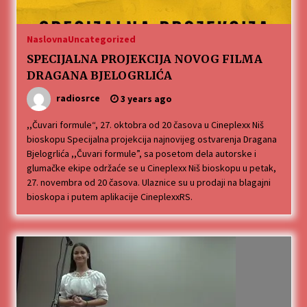
MEDALJE ZA TOPLIČANIN NA MEĐUNARODNOJ
SCENI!
Naslovna
Uncategorized
4 months ago
SPECIJALNA PROJEKCIJA NOVOG FILMA
DRAGANA BJELOGRLIĆA
“ИМА РУПА ДА ПРОПАДНЕШ”
4 months ago
radiosrce
3 years ago
,,Čuvari formule“, 27. oktobra od 20 časova u Cineplexx Niš
bioskopu Specijalna projekcija najnovijeg ostvarenja Dragana
Karatisti Topličanina osvojili 24 medalje na
Prvenstvu regiona u Jagodini
Bjelogrlića ,,Čuvari formule”, sa posetom dela autorske i
5 months ago
glumačke ekipe održaće se u Cineplexx Niš bioskopu u petak,
27. novembra od 20 časova. Ulaznice su u prodaji na blagajni
bioskopa i putem aplikacije CineplexxRS.
ОБАВЕШТЕЊЕ
5 months ago
Specijalna projekcija filma „Sportsko srce“ uz
gostovanje glumačke ekipe u Cineplexx Niš
bioskopu. Petak, 13, mart od 19.30 časova
5 months ago