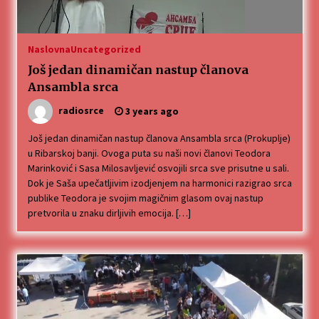
Naslovna
Uncategorized
Još jedan dinamičan nastup članova
Ansambla srca
radiosrce
3 years ago
Još jedan dinamičan nastup članova Ansambla srca (Prokuplje)
u Ribarskoj banji. Ovoga puta su naši novi članovi Teodora
Marinković i Sasa Milosavljević osvojili srca sve prisutne u sali.
Dok je Saša upečatljivim izodjenjem na harmonici razigrao srca
publike Teodora je svojim magičnim glasom ovaj nastup
pretvorila u znaku dirljivih emocija. […]