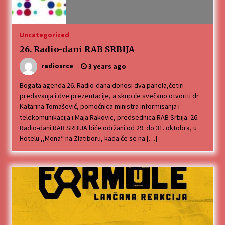
„Караван безбедности саобраћаја
3 months ago
Uncategorized
26. Radio-dani RAB SRBIJA
SPORTSKA INFORMACIJA
3 months ago
radiosrce
3 years ago
Bogata agenda 26. Radio-dana donosi dva panela,četiri
predavanja i dve prezentacije, a skup će svečano otvoriti dr
Povratak u kancelarije časopisa Runway u filmu
Katarina Tomašević, pomoćnica ministra informisanja i
,,Đavo nosi Pradu 2“
telekomunikacija i Maja Rakovic, predsednica RAB Srbija. 26.
3 months ago
Radio-dani RAB SRBIJA biće održani od 29. do 31. oktobra, u
Hotelu ,,Mona“ na Zlatiboru, kada će se na […]
CINEPLEXX NIŠ BIOSKOP PROSLAVLJA ROĐENDAN
18. APRILA
4 months ago
ЛИТУРГИЈА
4 months ago