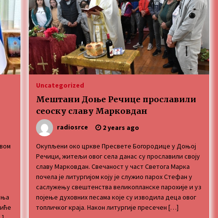
3 months ago
MEDALJE ZA TOPLIČANIN NA
MEĐUNARODNOJ SCENI!
4 months ago
ОБАВЕШТЕЊЕ
5 months ago
Uncategorized
Мештани Доње Речице прославили
сеоску славу Марковдан
radiosrce
2 years ago
твом
Окупљени око цркве Пресвете Богородице у Доњој
Речици, житељи овог села данас су прославили своју
славу Марковдан. Свечаност у част Светога Марка
почела је литургијом коју је служио парох Стефан у
саслужењу свештенства великопланске парохије и уз
шња
појење духовних песама које су изводила деца овог
биће
топличког краја. Након литургије пресечен […]
…]