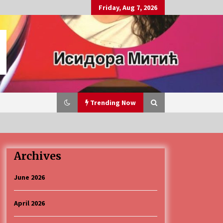
Friday, Aug 7, 2026
Trending Now
Archives
„Караван безбедности саобраћаја
3 months ago
June 2026
April 2026
CINEPLEXX NIŠ BIOSKOP PROSLAVLJA
ROĐENDAN 18. APRILA