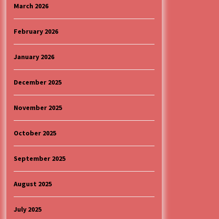
4 months ago
March 2026
“ИМА РУПА ДА ПРОПАДНЕШ”
February 2026
4 months ago
January 2026
Specijalna projekcija filma
„Sportsko srce“ uz gostovanje
December 2025
glumačke ekipe u Cineplexx Niš
bioskopu. Petak, 13, mart od 19.30
5 months ago
časova
November 2025
October 2025
September 2025
August 2025
July 2025