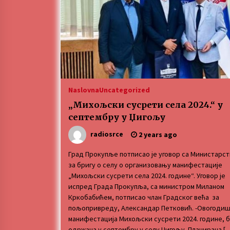
ЛИТУРГИЈА
4 months ago
Karatisti Topličanina osvojili 24
medalje na Prvenstvu regiona u
Naslovna
Uncategorized
Jagodini
5 months ago
„Михољски сусрети села 2024.“ у
септембру у Џигољу
radiosrce
2 years ago
Град Прокупље потписао је уговор са Министарс
за бригу о селу о организовању манифестације
„Михољски сусрети села 2024. године“. Уговор је
испред Града Прокупља, са министром Миланом
Кркобабићем, потписао члан Градског већа за
пољопривреду, Александар Петковић. -Овогоди
манифестација Михољски сусрети 2024. године, 
одржана у септембру у селу Џигољу. Планирана [