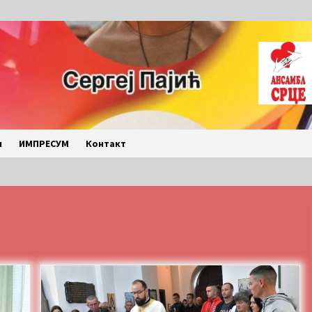
и
ИМПРЕСУМ
Контакт
LETO 2026. BULJARICE
2 months ago
Povratak u kancelarije
časopisa Runway u filmu ,,Đavo nosi
Pradu 2“