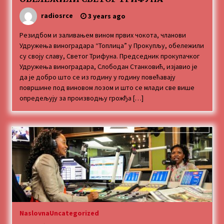
MEDALJE ZA TOPLIČANIN NA MEĐUNARODNOJ
radiosrce
3 years ago
SCENI!
4 months ago
Резидбом и заливањем вином првих чокота, чланови
Удружења виноградара “Топлица” у Прокупљу, обележили
су своју славу, Светог Трифуна. Председник прокупачког
“ИМА РУПА ДА ПРОПАДНЕШ”
Удружења виноградара, Слободан Станковић, изјавио је
5 months ago
да је добро што се из годину у годину повећавају
површине под виновом лозом и што се млади све више
опредељују за производњу грожђа […]
Karatisti Topličanina osvojili 24 medalje na
Prvenstvu regiona u Jagodini
5 months ago
ОБАВЕШТЕЊЕ
5 months ago
Specijalna projekcija filma „Sportsko srce“ uz
gostovanje glumačke ekipe u Cineplexx Niš
bioskopu. Petak, 13, mart od 19.30 časova
Naslovna
Uncategorized
5 months ago