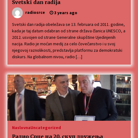
Svetski dan radija
radiosrce
3 years ago
Svetski dan radija obeležava se 13. februara od 2011. godine,
kada je taj datum odabran od strane država članica UNESCO, a
2012. usvojen od strane Generalne skupštine Ujedinjenih
nacija. Radio je moćan medij za celo čovečanstvo i u svoj
njegovoj raznolikosti, predstavlja platformu za demokratski
diskurs. Na globalnom nivou, radio […]
Naslovna
Uncategorized
Радио Срце на 20. скуп дружења