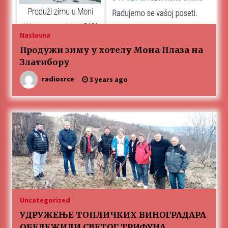
„Караван безбедности саобраћаја
3 months ago
Naslovna
Продужи зиму у хотелу Мона Плаза на
SPORTSKA INFORMACIJA
Златибору
3 months ago
radiosrce
3 years ago
Povratak u kancelarije časopisa Runway u filmu
,,Đavo nosi Pradu 2“
3 months ago
CINEPLEXX NIŠ BIOSKOP PROSLAVLJA ROĐENDAN
18. APRILA
4 months ago
ЛИТУРГИЈА
Uncategorized
4 months ago
УДРУЖЕЊЕ ТОПЛИЧКИХ ВИНОГРАДАРА
ОБЕЛЕЖИЛИ СВЕТОГ ТРИФУНА