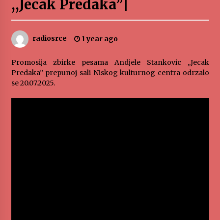
,,Jecak Predaka”|
„Караван безбедности саобраћаја
3 months ago
radiosrce
1 year ago
SPORTSKA INFORMACIJA
Promosija zbirke pesama Andjele Stankovic ,,Jecak
3 months ago
Predaka” prepunoj sali Niskog kulturnog centra odrzalo
se 20.07.2025.
Povratak u kancelarije časopisa Runway u filmu
,,Đavo nosi Pradu 2“
3 months ago
CINEPLEXX NIŠ BIOSKOP PROSLAVLJA ROĐENDAN
18. APRILA
4 months ago
ЛИТУРГИЈА
4 months ago