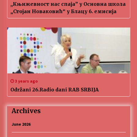
,,Књижевност нас спаја” у Основна школа
„Стојан Новаковић“ у Блацу 6. емисија
3 years ago
Održani 26.Radio dani RAB SRBIJA
Archives
June 2026