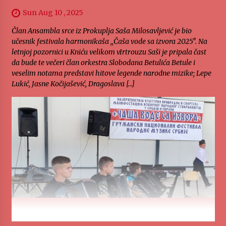
Sun Aug 10 , 2025
Član Ansambla srce iz Prokuplja Saša Milosavljević je bio
učesnik festivala harmonikaša ,,Čaša vode sa izvora 2025″. Na
letnjoj pozornici u Kniću velikom vIrtrouzu Saši je pripala čast
da bude te večeri član orkestra Slobodana Betulića Betule i
veselim notama predstavi hitove legende narodne mizike; Lepe
Lukić, Jasne Kočijašević, Dragoslava […]