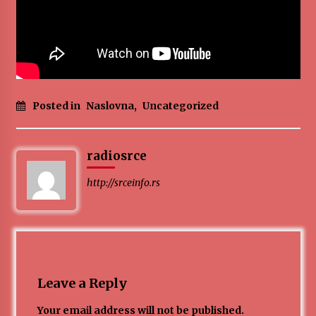
MEDALJE ZA TOPLIČANIN NA MEĐUNARODNOJ
SCENI!
4 months ago
“ИМА РУПА ДА ПРОПАДНЕШ”
4 months ago
Posted in
Naslovna
,
Uncategorized
Karatisti Topličanina osvojili 24 medalje na
radiosrce
Prvenstvu regiona u Jagodini
5 months ago
http://srceinfo.rs
ОБАВЕШТЕЊЕ
5 months ago
Specijalna projekcija filma „Sportsko srce“ uz
Leave a Reply
gostovanje glumačke ekipe u Cineplexx Niš
bioskopu. Petak, 13, mart od 19.30 časova
Your email address will not be published.
5 months ago