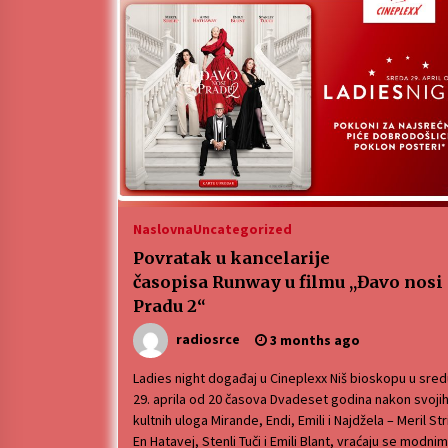
Naslovna
Uncategorized
Povratak u kancelarije
časopisa Runway u filmu ,,Đavo nosi
Pradu 2“
radiosrce
3 months ago
Ladies night događaj u Cineplexx Niš bioskopu u sred
29. aprila od 20 časova Dvadeset godina nakon svoji
kultnih uloga Mirande, Endi, Emili i Najdžela – Meril Str
En Hatavej, Stenli Tuči i Emili Blant, vraćaju se modnim