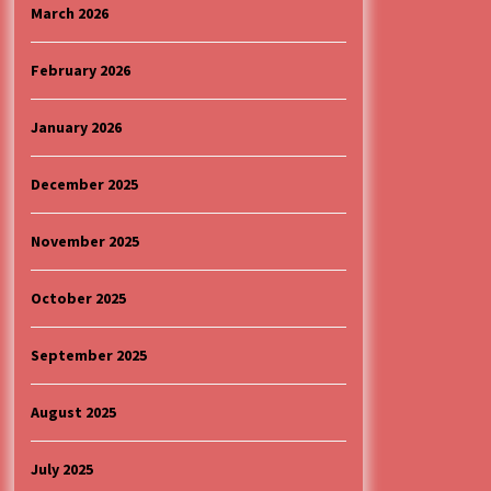
4 months ago
March 2026
“ИМА РУПА ДА ПРОПАДНЕШ”
February 2026
5 months ago
January 2026
Specijalna projekcija filma
„Sportsko srce“ uz gostovanje
December 2025
glumačke ekipe u Cineplexx Niš
bioskopu. Petak, 13, mart od 19.30
5 months ago
časova
November 2025
October 2025
September 2025
August 2025
July 2025