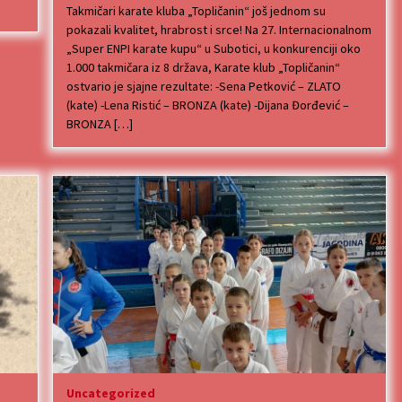
Takmičari karate kluba „Topličanin“ još jednom su
pokazali kvalitet, hrabrost i srce! Na 27. Internacionalnom
„Super ENPI karate kupu“ u Subotici, u konkurenciji oko
1.000 takmičara iz 8 država, Karate klub „Topličanin“
ostvario je sjajne rezultate: -Sena Petković – ZLATO
(kate) -Lena Ristić – BRONZA (kate) -Dijana Đorđević –
BRONZA […]
Uncategorized