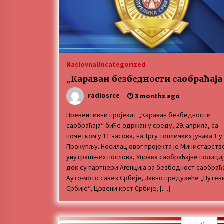
Naslovna
Uncategorized
„Караван безбедности саобраћаја
radiosrce
3 months ago
Превентивни пројекат „Караван безбедности
саобраћаја“ биће одржан у среду, 29. априла, са
почетком у 11 часова, на Тргу топличких јунака 1 у
Прокупљу. Носилац овог пројекта је Министарств
унутрашњих послова, Управа саобраћајне полициј
док су партнери Агенција за безбедност саобраћа
Ауто-мото савез Србије, Јавно предузеће „Путев
Србије“, Црвени крст Србије, […]