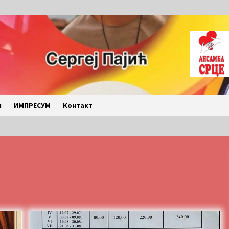
и
ИМПРЕСУМ
Контакт
LETO 2026. BULJARICE
2 months ago
Povratak u kancelarije
časopisa Runway u filmu ,,Đavo nosi
Pradu 2“