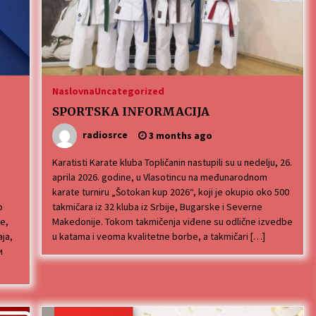
Naslovna
Uncategorized
SPORTSKA INFORMACIJA
radiosrce
3 months ago
Karatisti Karate kluba Topličanin nastupili su u nedelju, 26.
aprila 2026. godine, u Vlasotincu na međunarodnom
karate turniru „Šotokan kup 2026“, koji je okupio oko 500
о
takmičara iz 32 kluba iz Srbije, Bugarske i Severne
е,
Makedonije. Tokom takmičenja viđene su odlične izvedbe
ја,
u katama i veoma kvalitetne borbe, a takmičari […]
и