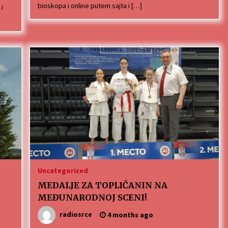
bioskopa i online putem sajta i […]
 i
Uncategorized
MEDALJE ZA TOPLIČANIN NA
MEĐUNARODNOJ SCENI!
radiosrce
4 months ago