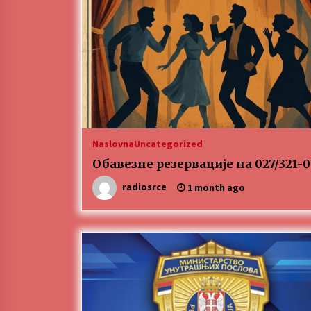
ЛИТУРГИЈА
4 months ago
Karatisti Topličanina osvojili 24
medalje na Prvenstvu regiona u
Jagodini
5 months ago
Naslovna
Uncategorized
Обавезне резервације на 027/321-
radiosrce
1 month ago