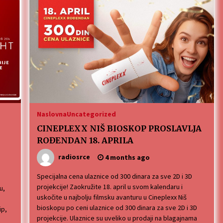
Naslovna
Uncategorized
CINEPLEXX NIŠ BIOSKOP PROSLAVLJA
ROĐENDAN 18. APRILA
radiosrce
4 months ago
Specijalna cena ulaznice od 300 dinara za sve 2D i 3D
projekcije! Zaokružite 18. april u svom kalendaru i
u,
uskočite u najbolju filmsku avanturu u Cineplexx Niš
h
bioskopu po ceni ulaznice od 300 dinara za sve 2D i 3D
ip,
projekcije. Ulaznice su uveliko u prodaji na blagajnama