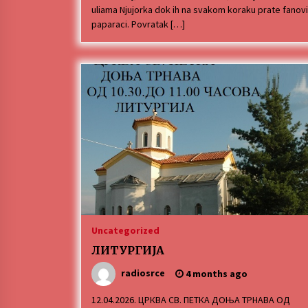
uliama Njujorka dok ih na svakom koraku prate fanovi
paparaci. Povratak […]
Uncategorized
ЛИТУРГИЈА
radiosrce
4 months ago
12.04.2026. ЦРКВА СВ. ПЕТКА ДОЊА ТРНАВА ОД