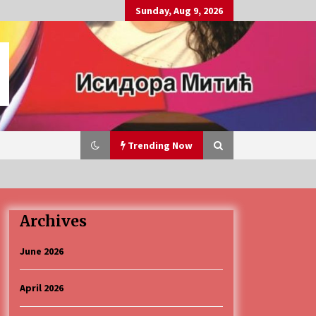
Sunday, Aug 9, 2026
Trending Now
Archives
„Караван безбедности саобраћаја
3 months ago
June 2026
April 2026
CINEPLEXX NIŠ BIOSKOP PROSLAVLJA
ROĐENDAN 18. APRILA