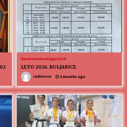
3 months ago
MEDALJE ZA TOPLIČANIN NA
MEĐUNARODNOJ SCENI!
4 months ago
ОБАВЕШТЕЊЕ
5 months ago
Naslovna
Uncategorized
002
LETO 2026. BULJARICE
radiosrce
2 months ago