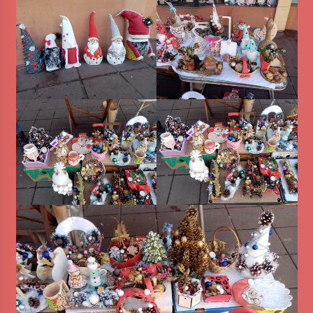
MEDALJE ZA TOPLIČANIN NA MEĐUNARODNOJ
SCENI!
4 months ago
“ИМА РУПА ДА ПРОПАДНЕШ”
4 months ago
Karatisti Topličanina osvojili 24 medalje na
Prvenstvu regiona u Jagodini
5 months ago
ОБАВЕШТЕЊЕ
5 months ago
Specijalna projekcija filma „Sportsko srce“ uz
gostovanje glumačke ekipe u Cineplexx Niš
bioskopu. Petak, 13, mart od 19.30 časova
5 months ago