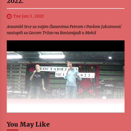
2022.
Tue Jan 3 , 2023
Ansambl Srce sa svijim članovima Petrom i Pavlom Joksimović
nastupili sa Gocom Tržan na Bostanijadi u Mekiš
You May Like