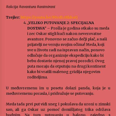
#akcija #avantura #animirani
Trejler:
https://youtu.be/90rdLrRhbaQ
„VELIKO PUTOVANJE 2: SPECIJALNA
DOSTAVA”
– Prošla je godina otkako su meda
i zec Oskar stigli kući nakon neverovatne
avanture. Ponovno se začuo dečji plač, a naši
prijatelji ne veruju svojim očima! Meda, koji
sve u životu radi na ispravan način, ponovo
odlučuje da organizuje ekspediciju kako bi
bebu dostavio njenoj pravoj porodici. Ovog
puta moraju da otputuju na drugi kontinent
kako bi vratili malenog grizlija njegovim
roditeljima.
U međuvremenu im u posetu dolazi panda, koja je u
međuvremenu porasla, i pridružuje se putovanju.
Meda tada prvi put vidi sneg i pokušava da uroni u zimski
san, ali ga Oskar uz pomoć domišljatog trika održava
budnim. Na tom putovanju u balonu, zajedno s