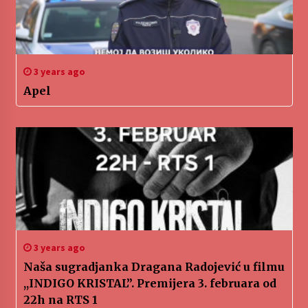
3 years ago
Apel
3 years ago
Naša sugradjanka Dragana Radojević u filmu
,,INDIGO KRISTAL”. Premijera 3. februara od
22h na RTS 1