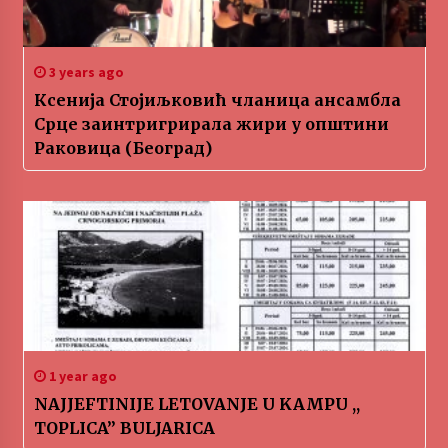
3 years ago
Ксенија Стојиљковић чланица ансамбла
Срце заинтригрирала жири у општини
Раковица (Београд)
1 year ago
NAJJEFTINIJE LETOVANJE U KAMPU ,,
TOPLICA” BULJARICA