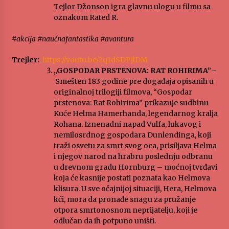
Tejlor Džonson igra glavnu ulogu u filmu sa
MEDALJE ZA TOPLIČANIN NA MEĐUNARODNOJ
oznakom Rated R.
SCENI!
4 months ago
#akcija #naučnafantastika #avantura
“ИМА РУПА ДА ПРОПАДНЕШ”
Trejler:
https://youtu.be/2q1dSDPjlDM
5 months ago
„
GOSPODAR PRSTENOVA: RAT ROHIRIMA
”
–
Smešten 183 godine pre događaja opisanih u
originalnoj trilogiji filmova, “Gospodar
prstenova: Rat Rohirima” prikazuje sudbinu
Karatisti Topličanina osvojili 24 medalje na
Kuće Helma Hamerhanda, legendarnog kralja
Prvenstvu regiona u Jagodini
Rohana. Iznenadni napad Vulfa, lukavog i
5 months ago
nemilosrdnog gospodara Dunlendinga, koji
traži osvetu za smrt svog oca, prisiljava Helma
ОБАВЕШТЕЊЕ
i njegov narod na hrabru poslednju odbranu
5 months ago
u drevnom gradu Hornburg – moćnoj tvrđavi
koja će kasnije postati poznata kao Helmova
klisura. U sve očajnijoj situaciji, Hera, Helmova
Specijalna projekcija filma „Sportsko srce“ uz
kći, mora da pronađe snagu za pružanje
gostovanje glumačke ekipe u Cineplexx Niš
otpora smrtonosnom neprijatelju, koji je
bioskopu. Petak, 13, mart od 19.30 časova
odlučan da ih potpuno uništi.
5 months ago