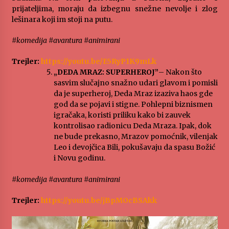
prijateljima, moraju da izbegnu snežne nevolje i zlog
lešinara koji im stoji na putu.
#komedija #avantura #animirani
Trejler:
https://youtu.be/E5RyP1K9mLk
„DEDA MRAZ: SUPERHEROJ”
– Nakon što
sasvim slučajno snažno udari glavom i pomisli
da je superheroj, Deda Mraz izaziva haos gde
god da se pojavi i stigne. Pohlepni biznismen
igračaka, koristi priliku kako bi zauvek
kontrolisao radionicu Deda Mraza. Ipak, dok
ne bude prekasno, Mrazov pomoćnik, vilenjak
Leo i devojčica Bili, pokušavaju da spasu Božić
i Novu godinu.
#komedija #avantura #animirani
Trejler:
https://youtu.be/jBpMOcBSAkk