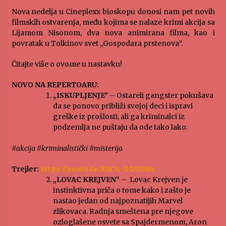
„Караван безбедности саобраћаја
Nova nedelja u Cineplexx bioskopu donosi nam pet novih
3 months ago
filmskih ostvarenja, među kojima se nalaze krimi akcija sa
Lijamom Nisonom, dva nova animirana filma, kao i
povratak u Tolkinov svet „Gospodara prstenova”.
SPORTSKA INFORMACIJA
Čitajte više o ovome u nastavku!
3 months ago
NOVO NA REPERTOARU:
„
ISKUPLJENJE
”
– Ostareli gangster pokušava
Povratak u kancelarije časopisa Runway u filmu
da se ponovo približi svojoj deci i ispravi
,,Đavo nosi Pradu 2“
greške iz prošlosti, ali ga kriminalci iz
3 months ago
podzemlja ne puštaju da ode tako lako.
CINEPLEXX NIŠ BIOSKOP PROSLAVLJA ROĐENDAN
#akcija #kriminalistički #misterija
18. APRILA
4 months ago
Trejler:
https://youtu.be/RH7c-BfIWMw
„
LOVAC KREJVEN
”
– Lovac Krejven je
instinktivna priča o tome kako i zašto je
ЛИТУРГИЈА
nastao jedan od najpoznatijih Marvel
4 months ago
zlikovaca. Radnja smeštena pre njegove
ozloglašene osvete sa Spajdermenom, Aron