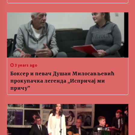
3 years ago
Боксер и певач Душан Милосављевић
прокупачка легенда ,,Испричај ми
причу”