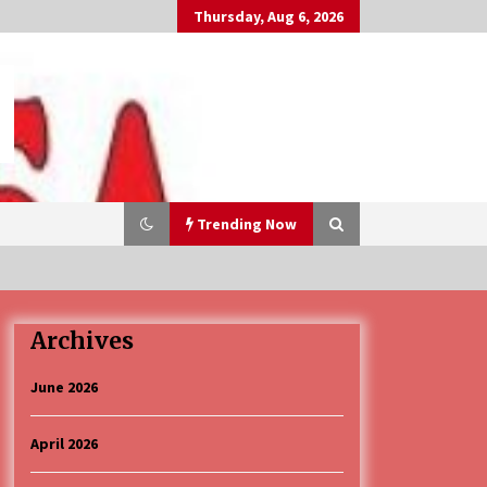
Thursday, Aug 6, 2026
Trending Now
Archives
„Караван безбедности саобраћаја
3 months ago
June 2026
April 2026
CINEPLEXX NIŠ BIOSKOP PROSLAVLJA
ROĐENDAN 18. APRILA