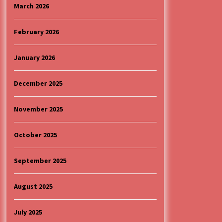
4 months ago
March 2026
“ИМА РУПА ДА ПРОПАДНЕШ”
February 2026
4 months ago
January 2026
Specijalna projekcija filma
„Sportsko srce“ uz gostovanje
December 2025
glumačke ekipe u Cineplexx Niš
bioskopu. Petak, 13, mart od 19.30
5 months ago
časova
November 2025
October 2025
September 2025
August 2025
July 2025