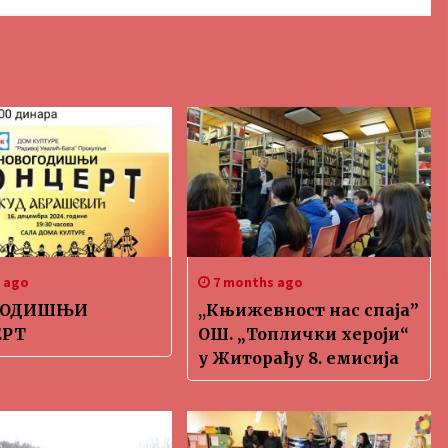
s ago
7 months ago
ГОДИШЊИ
,,Књижевност нас спаја”
ЕРТ
ОШ. „Топлички хероји“
у Житорађу 8. емисија