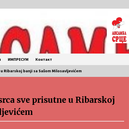
и
ИМПРЕСУМ
Контакт
e u Ribarskoj banji sa Sašom Milosavljevićem
LETO 2026. BULJARICE
srca sve prisutne u Ribarskoj
2 months ago
ljevićem
Povratak u kancelarije
časopisa Runway u filmu ,,Đavo nosi
Pradu 2“