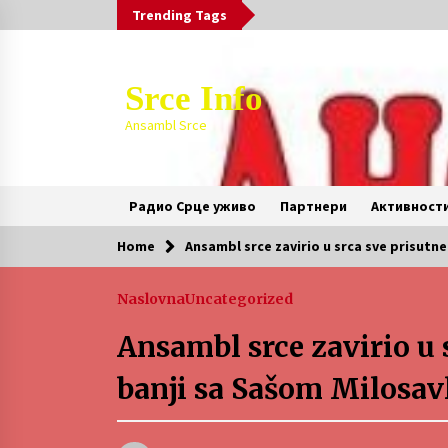
Skip
Trending Tags
to
content
Srce Info
Ansambl Srce
Радио Срце уживо
Партнери
Активност
Home
Ansambl srce zavirio u srca sve prisutn
Trending Now
Naslovna
Uncategorized
Обавезне резервације на 027/321-
002
Ansambl srce zavirio u 
1 month ago
banji sa Sašom Milosav
SPORTSKA INFORMACIJA
3 months ago