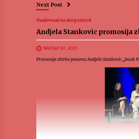
Next Post
Naslovna
Uncategorized
Andjela Stankovic promosija z
Wed Jul 30 , 2025
Promosija zbirke pesama Andjele Stankovic ,,Jecak P