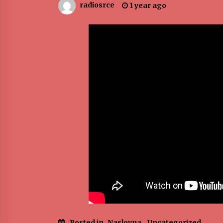
radiosrce
1 year ago
ЛИТУРГИЈА
4 months ago
Karatisti Topličanina osvojili 24
medalje na Prvenstvu regiona u
Jagodini
5 months ago
Posted in
Naslovna
,
Uncategorized