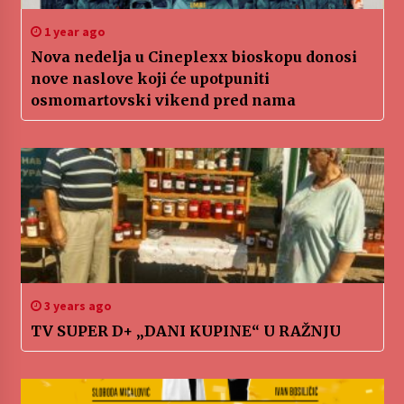
1 year ago
Nova nedelja u Cineplexx bioskopu donosi
nove naslove koji će upotpuniti
osmomartovski vikend pred nama
3 years ago
TV SUPER D+ „DANI KUPINE“ U RAŽNJU