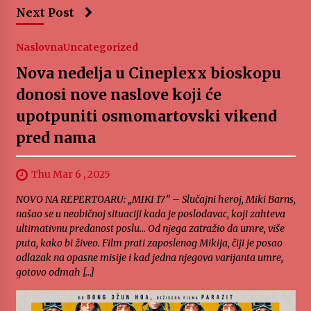
Next Post
Naslovna
Uncategorized
Nova nedelja u Cineplexx bioskopu
donosi nove naslove koji će
upotpuniti osmomartovski vikend
pred nama
Thu Mar 6 , 2025
NOVO NA REPERTOARU: „MIKI 17” – Slučajni heroj, Miki Barns,
našao se u neobičnoj situaciji kada je poslodavac, koji zahteva
ultimativnu predanost poslu… Od njega zatražio da umre, više
puta, kako bi živeo. Film prati zaposlenog Mikija, čiji je posao
odlazak na opasne misije i kad jedna njegova varijanta umre,
gotovo odmah […]