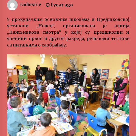
radiosrce
1 year ago
„Караван безбедности саобраћаја
3 months ago
У прокупачким основним школама и Предшколској
установи „Невен“, организована је акција
„Пажљивкова смотра“, у којој су предшколци и
SPORTSKA INFORMACIJA
ученици првог и другог разреда, решавали тестове
3 months ago
са питањима о саобраћају.
Povratak u kancelarije časopisa Runway u filmu
,,Đavo nosi Pradu 2“
3 months ago
CINEPLEXX NIŠ BIOSKOP PROSLAVLJA ROĐENDAN
18. APRILA
4 months ago
ЛИТУРГИЈА
4 months ago