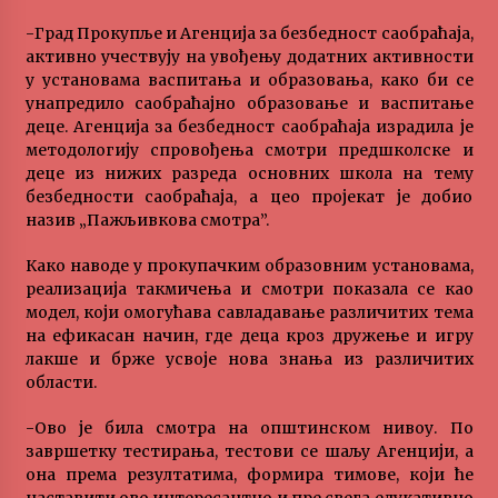
MEDALJE ZA TOPLIČANIN NA MEĐUNARODNOJ
-Град Прокупље и Агенција за безбедност саобраћаја,
SCENI!
активно учествују на увођењу додатних активности
4 months ago
у установама васпитања и образовања, како би се
унапредило саобраћајно образовање и васпитање
деце. Агенција за безбедност саобраћаја израдила је
“ИМА РУПА ДА ПРОПАДНЕШ”
методологију спровођења смотри предшколске и
5 months ago
деце из нижих разреда основних школа на тему
безбедности саобраћаја, а цео пројекат је добио
назив „Пажљивкова смотра”.
Karatisti Topličanina osvojili 24 medalje na
Prvenstvu regiona u Jagodini
Како наводе у прокупачким образовним установама,
5 months ago
реализација такмичења и смотри показала се као
модел, који омогућава савладавање различитих тема
ОБАВЕШТЕЊЕ
на ефикасан начин, где деца кроз дружење и игру
5 months ago
лакше и брже усвоје нова знања из различитих
области.
-Ово је била смотра на општинском нивоу. По
Specijalna projekcija filma „Sportsko srce“ uz
gostovanje glumačke ekipe u Cineplexx Niš
завршетку тестирања, тестови се шаљу Агенцији, а
bioskopu. Petak, 13, mart od 19.30 časova
она према резултатима, формира тимове, који ће
5 months ago