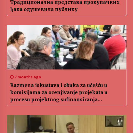
Традиционална представа прокупачких
ђака одушевила публику
7 months ago
Razmena iskustava i obuka za učešću u
komisijama za ocenjivanje projekata u
procesu projektnog sufinansiranja
medijskih sadržaja