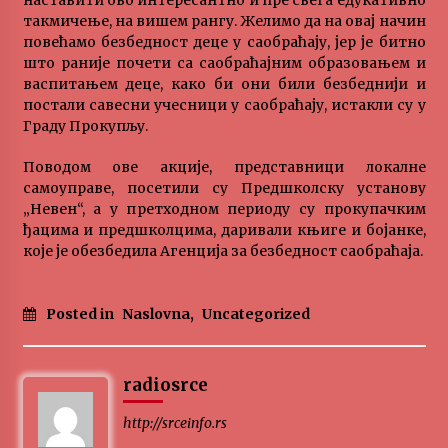
наставити ово интересантно и пре свега едукативно
такмичење, на вишем рангу. Желимо да на овај начин
повећамо безбедност деце у саобраћају, јер је битно
што раније почети са саобраћајним образовањем и
васпитањем деце, како би они били безбеднији и
постали савесни учесници у саобраћају, истакли су у
Граду Прокупљу.
Поводом ове акције, представници локалне
самоуправе, посетили су Предшколску установу
„Невен“, а у претходном периоду су прокупачким
ђацима и предшколцима, даривали књиге и бојанке,
које је обезбедила Агенција за безбедност саобраћаја.
Posted in
Naslovna
,
Uncategorized
radiosrce
http://srceinfo.rs